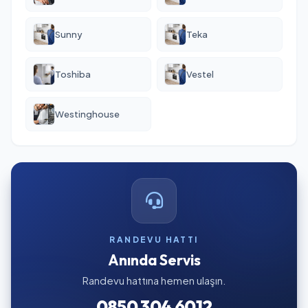
Sunny
Teka
Toshiba
Vestel
Westinghouse
RANDEVU HATTI
Anında Servis
Randevu hattına hemen ulaşın.
0850 304 6012