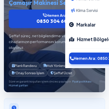
Çamaşır Makinesi Servisi
Klima Servisi
Hemen Ara
0850 304 6012
Markalar
Şeffaf süreç, net bilgilendirme ve planlı servis akışıyla
Hizmet Bölgel
cihazlarınızın performansını korumaya yardımcı
oluyoruz.
Hemen Ara: 0850 
Planlı Randevu
Hızlı Yönlendirme
Onay Sonrası İşlem
Şeffaf Ücret
Süre ve garanti koşulları işlem öncesi paylaşılır.
Fiyat politikası
·
Hizmet şartları