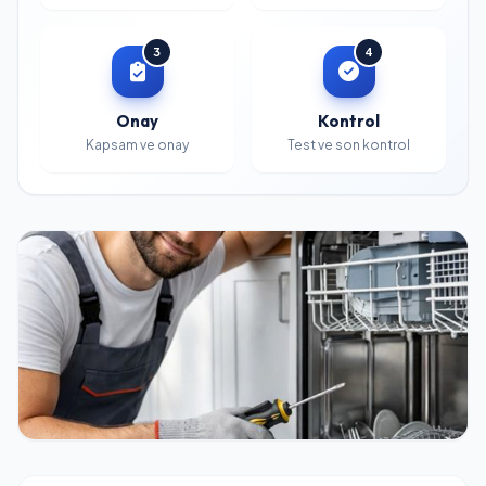
3
4
Onay
Kontrol
Kapsam ve onay
Test ve son kontrol