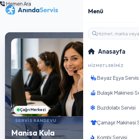
Hemen Ara
Menü
Anasayfa
HIZMETLERIMIZ
Beyaz Eşya Servis
Bulaşık Makinesi Se
Buzdolabı Servisi
Çağrı Merkezi
SERVIS RANDEVU
Çamaşır Makinesi S
Manisa Kula
Kombi Servisi