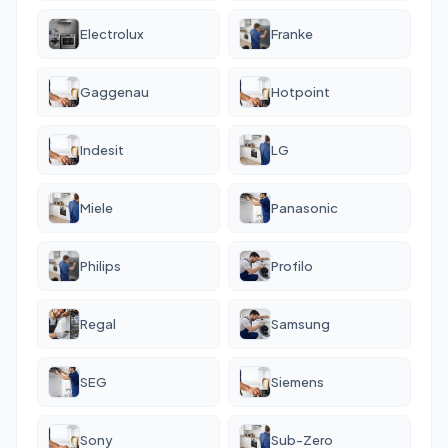
Electrolux
Franke
Gaggenau
Hotpoint
Indesit
LG
Miele
Panasonic
Philips
Profilo
Regal
Samsung
SEG
Siemens
Sony
Sub-Zero