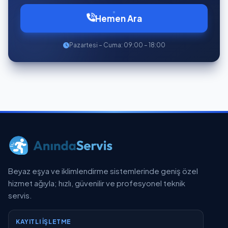
Hemen Ara
Pazartesi – Cuma: 09:00 – 18:00
Beyaz eşya ve iklimlendirme sistemlerinde geniş özel
hizmet ağıyla; hızlı, güvenilir ve profesyonel teknik
servis.
KAYITLI İŞLETME