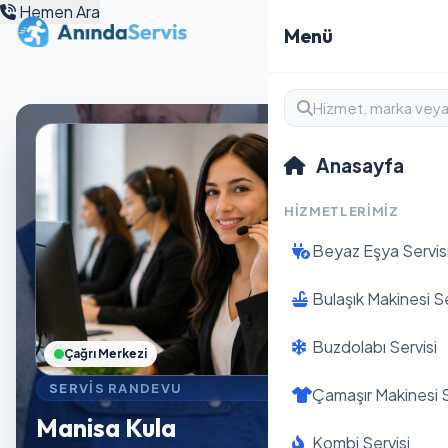
Hemen Ara
Menü
Anasayfa
HIZMETLERIMIZ
Beyaz Eşya Servis
Bulaşık Makinesi Se
Buzdolabı Servisi
Çağrı Merkezi
SERVIS RANDEVU
Çamaşır Makinesi S
Manisa Kula
Kombi Servisi