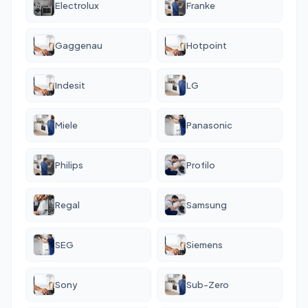
Electrolux
Franke
Gaggenau
Hotpoint
Indesit
LG
Miele
Panasonic
Philips
Profilo
Regal
Samsung
SEG
Siemens
Sony
Sub-Zero