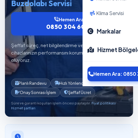
Buzdolabı Servisi
Klima Servisi
Hemen Ara
0850 304 6012
Markalar
Şeffaf süreç, net bilgilendirme ve planlı servis akışıyla
Hizmet Bölgel
cihazlarınızın performansını korumaya yardımcı
oluyoruz.
Hemen Ara: 0850 
Planlı Randevu
Hızlı Yönlendirme
Onay Sonrası İşlem
Şeffaf Ücret
Süre ve garanti koşulları işlem öncesi paylaşılır.
Fiyat politikası
·
Hizmet şartları