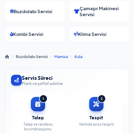
Çamaşır Makinesi
Buzdolabı Servisi
Servisi
Kombi Servisi
Klima Servisi
/
Buzdolabı Servisi
/
Manisa
/
Kula
Servis Süreci
Planlı ve şeffaf adımlar
1
2
Talep
Tespit
Talep ve randevu
Yerinde arıza tespiti
koordinasyonu