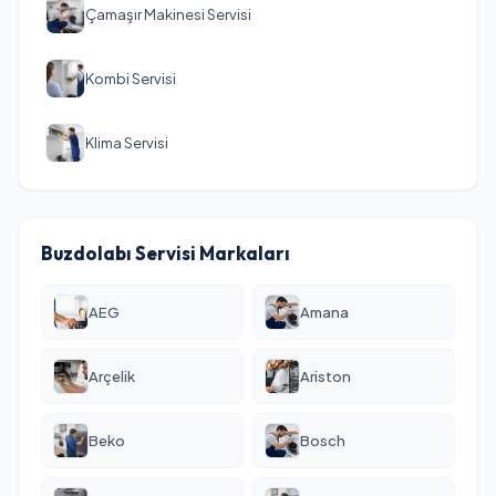
Çamaşır Makinesi Servisi
Kombi Servisi
Klima Servisi
Buzdolabı Servisi Markaları
AEG
Amana
Arçelik
Ariston
Beko
Bosch