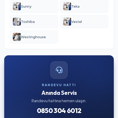
Sunny
Teka
Toshiba
Vestel
Westinghouse
RANDEVU HATTI
Anında Servis
Randevu hattına hemen ulaşın.
0850 304 6012