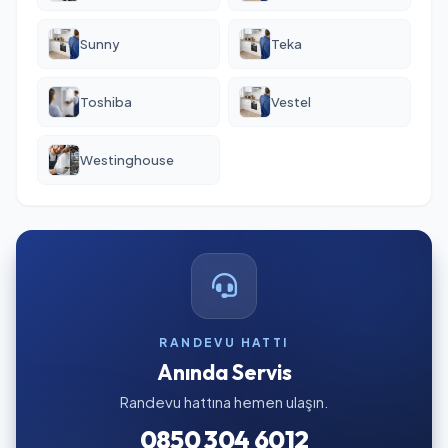
Sunny
Teka
Toshiba
Vestel
Westinghouse
RANDEVU HATTI
Anında Servis
Randevu hattına hemen ulaşın.
0850 304 6012