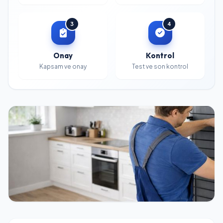
3
4
Onay
Kontrol
Kapsam ve onay
Test ve son kontrol