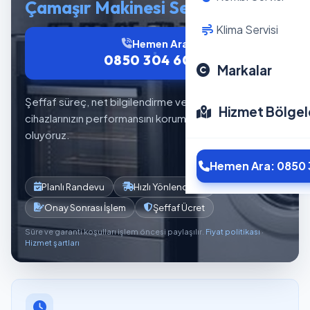
Çamaşır Makinesi Servisi
Klima Servisi
Hemen Ara
0850 304 6012
Markalar
Şeffaf süreç, net bilgilendirme ve planlı servis akışıyla
Hizmet Bölgel
cihazlarınızın performansını korumaya yardımcı
oluyoruz.
Hemen Ara: 0850 
Planlı Randevu
Hızlı Yönlendirme
Onay Sonrası İşlem
Şeffaf Ücret
Süre ve garanti koşulları işlem öncesi paylaşılır.
Fiyat politikası
·
Hizmet şartları