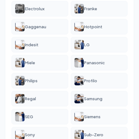
Electrolux
Franke
Gaggenau
Hotpoint
Indesit
LG
Miele
Panasonic
Philips
Profilo
Regal
Samsung
SEG
Siemens
Sony
Sub-Zero