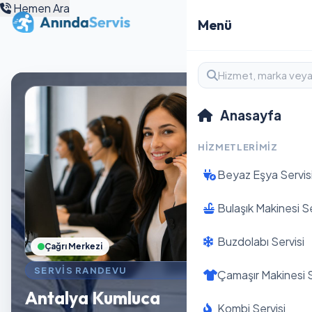
Hemen Ara
Menü
Anasayfa
HIZMETLERIMIZ
Beyaz Eşya Servis
Bulaşık Makinesi Se
Buzdolabı Servisi
Çağrı Merkezi
SERVIS RANDEVU
Çamaşır Makinesi S
Antalya Kumluca
Kombi Servisi