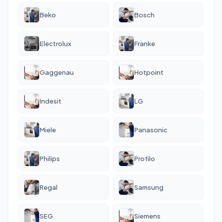
Beko
Bosch
Electrolux
Franke
Gaggenau
Hotpoint
Indesit
LG
Miele
Panasonic
Philips
Profilo
Regal
Samsung
SEG
Siemens