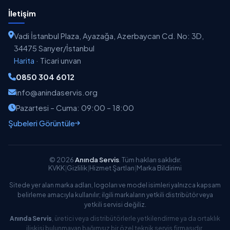
İletişim
Vadi İstanbul Plaza, Ayazağa, Azerbaycan Cd. No: 3D,
34475 Sarıyer/İstanbul
Harita
·
Ticari unvan
0850 304 6012
info@anindaservis.org
Pazartesi – Cuma: 09:00 – 18:00
Şubeleri Görüntüle
© 2026
Anında Servis
. Tüm hakları saklıdır.
KVKK
|
Gizlilik
|
Hizmet Şartları
|
Marka Bildirimi
Sitede yer alan marka adları, logoları ve model isimleri yalnızca kapsam
belirleme amacıyla kullanılır; ilgili markaların yetkili distribütör veya
yetkili servisi değiliz.
Anında Servis
, üretici veya distribütörlerle yetkilendirme ya da ortaklık
ilişkisi bulunmayan bağımsız bir özel teknik servis firmasıdır.