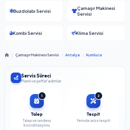
Çamaşır Makinesi
Buzdolabı Servisi
Servisi
Kombi Servisi
Klima Servisi
/
Çamaşır Makinesi Servisi
/
Antalya
/
Kumluca
Servis Süreci
Planlı ve şeffaf adımlar
1
2
Talep
Tespit
Talep ve randevu
Yerinde arıza tespiti
koordinasyonu