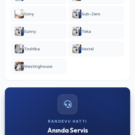
Sony
Sub-Zero
Sunny
Teka
Toshiba
Vestel
Westinghouse
RANDEVU HATTI
Anında Servis