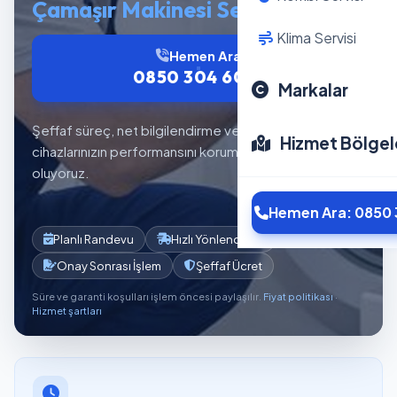
Çamaşır Makinesi Servisi
Klima Servisi
Hemen Ara
0850 304 6012
Markalar
Şeffaf süreç, net bilgilendirme ve planlı servis akışıyla
Hizmet Bölgel
cihazlarınızın performansını korumaya yardımcı
oluyoruz.
Hemen Ara: 0850 
Planlı Randevu
Hızlı Yönlendirme
Onay Sonrası İşlem
Şeffaf Ücret
Süre ve garanti koşulları işlem öncesi paylaşılır.
Fiyat politikası
·
Hizmet şartları