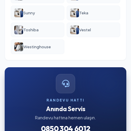
Sunny
Teka
Toshiba
Vestel
Westinghouse
RANDEVU HATTI
Anında Servis
Randevu hattına hemen ulaşın.
0850 304 6012