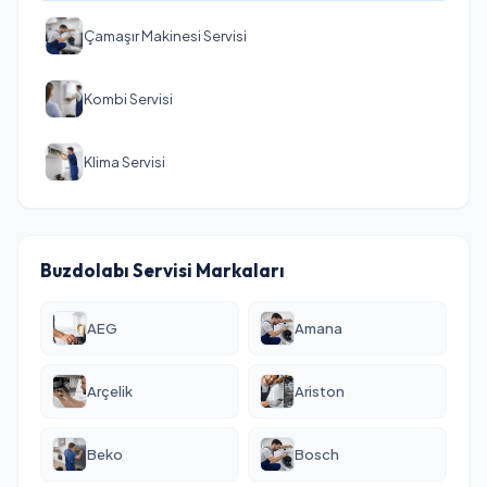
Çamaşır Makinesi Servisi
Kombi Servisi
Klima Servisi
Buzdolabı Servisi Markaları
AEG
Amana
Arçelik
Ariston
Beko
Bosch