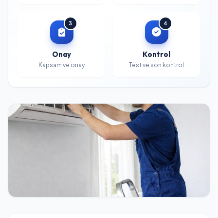
3
4
Onay
Kontrol
Kapsam ve onay
Test ve son kontrol