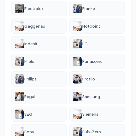
Electrolux
Franke
Gaggenau
Hotpoint
Indesit
LG
Miele
Panasonic
Philips
Profilo
Regal
Samsung
SEG
Siemens
Sony
Sub-Zero