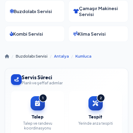
Çamaşır Makinesi
Buzdolabı Servisi
Servisi
Kombi Servisi
Klima Servisi
/
Buzdolabı Servisi
/
Antalya
/
Kumluca
Servis Süreci
Planlı ve şeffaf adımlar
1
2
Talep
Tespit
Talep ve randevu
Yerinde arıza tespiti
koordinasyonu