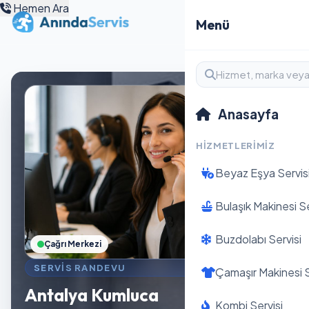
Hemen Ara
Menü
Anasayfa
HIZMETLERIMIZ
Beyaz Eşya Servis
Bulaşık Makinesi Se
Buzdolabı Servisi
Çağrı Merkezi
SERVIS RANDEVU
Çamaşır Makinesi S
Antalya Kumluca
Kombi Servisi