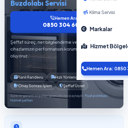
Buzdolabı Servisi
Klima Servisi
Hemen Ara
0850 304 6012
Markalar
Şeffaf süreç, net bilgilendirme ve planlı servis akışıyla
Hizmet Bölgel
cihazlarınızın performansını korumaya yardımcı
oluyoruz.
Hemen Ara: 0850 
Planlı Randevu
Hızlı Yönlendirme
Onay Sonrası İşlem
Şeffaf Ücret
Süre ve garanti koşulları işlem öncesi paylaşılır.
Fiyat politikası
·
Hizmet şartları