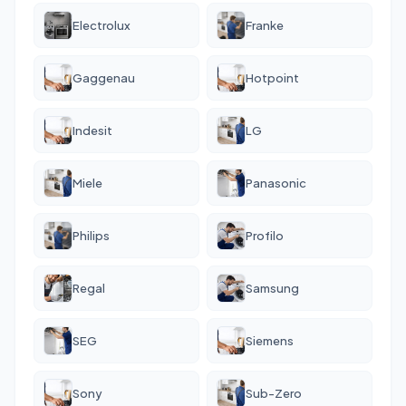
Electrolux
Franke
Gaggenau
Hotpoint
Indesit
LG
Miele
Panasonic
Philips
Profilo
Regal
Samsung
SEG
Siemens
Sony
Sub-Zero