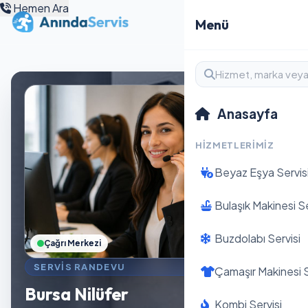
Hemen Ara
Menü
Anasayfa
HIZMETLERIMIZ
Beyaz Eşya Servis
Bulaşık Makinesi Se
Buzdolabı Servisi
Çağrı Merkezi
SERVIS RANDEVU
Çamaşır Makinesi S
Bursa Nilüfer
Kombi Servisi