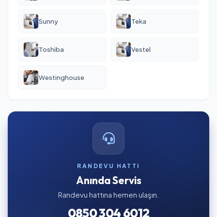
Sunny
Teka
Toshiba
Vestel
Westinghouse
RANDEVU HATTI
Anında Servis
Randevu hattına hemen ulaşın.
0850 304 6012