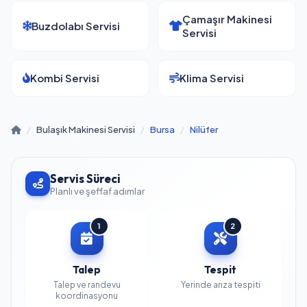
Çamaşır Makinesi
Buzdolabı Servisi
Servisi
Kombi Servisi
Klima Servisi
/
Bulaşık Makinesi Servisi
/
Bursa
/
Nilüfer
Servis Süreci
Planlı ve şeffaf adımlar
1
2
Talep
Tespit
Talep ve randevu
Yerinde arıza tespiti
koordinasyonu