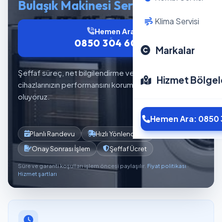
Bulaşık Makinesi Servisi
Klima Servisi
Hemen Ara
0850 304 6012
Markalar
Şeffaf süreç, net bilgilendirme ve planlı servis akışıyla
Hizmet Bölgel
cihazlarınızın performansını korumaya yardımcı
oluyoruz.
Hemen Ara: 0850 
Planlı Randevu
Hızlı Yönlendirme
Onay Sonrası İşlem
Şeffaf Ücret
Süre ve garanti koşulları işlem öncesi paylaşılır.
Fiyat politikası
·
Hizmet şartları