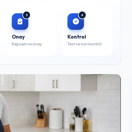
3
4
Onay
Kontrol
Kapsam ve onay
Test ve son kontrol