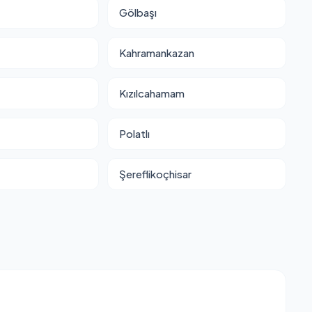
Gölbaşı
Kahramankazan
Kızılcahamam
Polatlı
Şereflikoçhisar