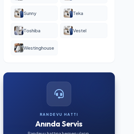
Sunny
Teka
Toshiba
Vestel
Westinghouse
RANDEVU HATTI
Anında Servis
Randevu hattına hemen ulaşın.