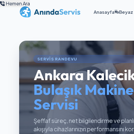
Hemen Ara
Anasayfa
Beyaz 
SERVIS RANDEVU
Ankara Kaleci
Bulaşık Makine
Servisi
Şeffaf süreç, net bilgilendirme ve planl
akışıyla cihazlarınızın performansını k