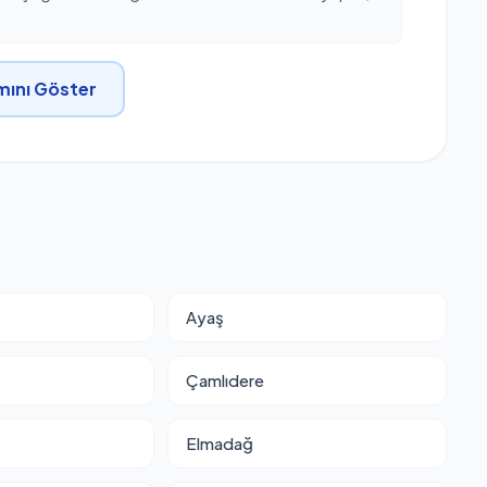
ını Göster
Ayaş
Çamlıdere
Elmadağ