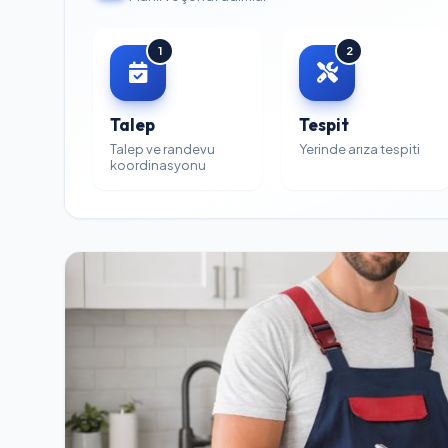
1
2
Talep
Tespit
Talep ve randevu
Yerinde arıza tespiti
koordinasyonu