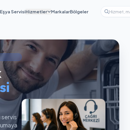
Eşya Servisi
Hizmetler
Markalar
Bölgeler
k
si
ı servis
orumaya