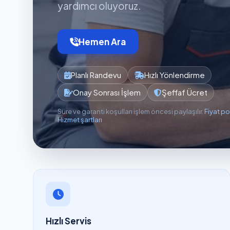
yardımcı oluyoruz.
Hemen Ara
Planlı Randevu
Hızlı Yönlendirme
Onay Sonrası İşlem
Şeffaf Ücret
Süre ve garanti koşulları işlem öncesi paylaşılır.
Fiyat po
Hizmet şartları
Hızlı Servis