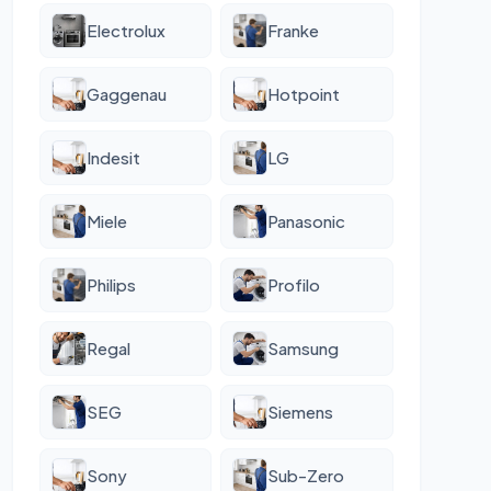
Electrolux
Franke
Gaggenau
Hotpoint
Indesit
LG
Miele
Panasonic
Philips
Profilo
Regal
Samsung
SEG
Siemens
Sony
Sub-Zero