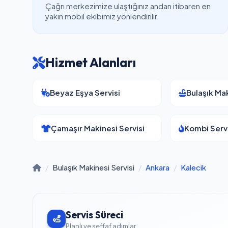
Çağrı merkezimize ulaştığınız andan itibaren en
yakın mobil ekibimiz yönlendirilir.
Hizmet Alanları
Beyaz Eşya Servisi
Bulaşık Mak
Çamaşır Makinesi Servisi
Kombi Servi
/
Bulaşık Makinesi Servisi
/
Ankara
/
Kalecik
Servis Süreci
Planlı ve şeffaf adımlar