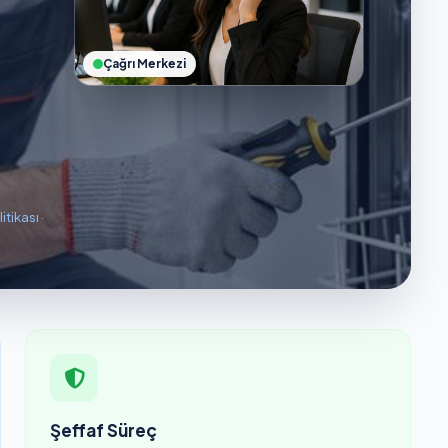
Çağrı Merkezi
litikası
·
Şeffaf Süreç