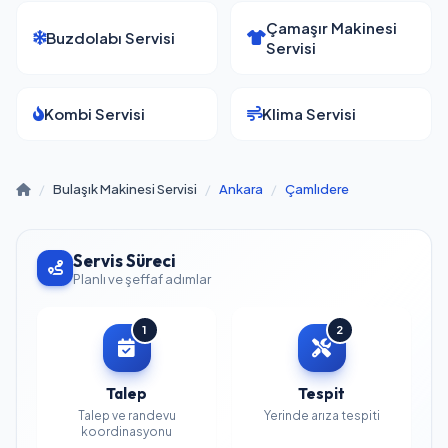
Çamaşır Makinesi
Buzdolabı Servisi
Servisi
Kombi Servisi
Klima Servisi
/
Bulaşık Makinesi Servisi
/
Ankara
/
Çamlıdere
Servis Süreci
Planlı ve şeffaf adımlar
1
2
Talep
Tespit
Talep ve randevu
Yerinde arıza tespiti
koordinasyonu