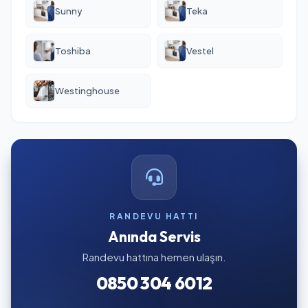
Sunny
Teka
Toshiba
Vestel
Westinghouse
RANDEVU HATTI
Anında Servis
Randevu hattına hemen ulaşın.
0850 304 6012