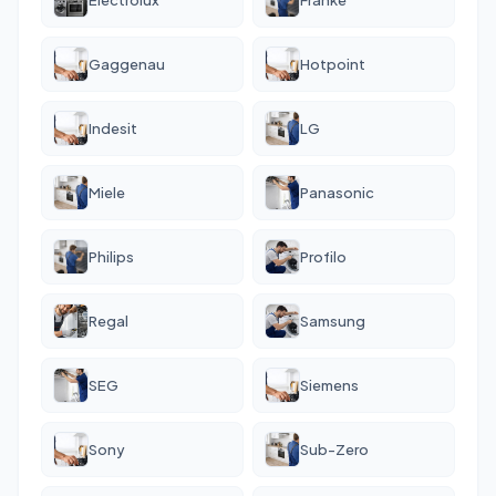
Gaggenau
Hotpoint
Indesit
LG
Miele
Panasonic
Philips
Profilo
Regal
Samsung
SEG
Siemens
Sony
Sub-Zero