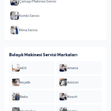
Çamaşır Makinesi Servisi
Kombi Servisi
Klima Servisi
Bulaşık Makinesi Servisi Markaları
AEG
Amana
Arçelik
Ariston
Beko
Bosch
Electrolux
Franke