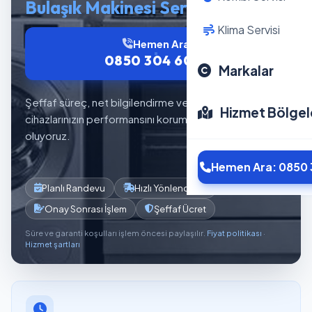
Bulaşık Makinesi Servisi
Klima Servisi
Hemen Ara
0850 304 6012
Markalar
Şeffaf süreç, net bilgilendirme ve planlı servis akışıyla
Hizmet Bölgel
cihazlarınızın performansını korumaya yardımcı
oluyoruz.
Hemen Ara: 0850 
Planlı Randevu
Hızlı Yönlendirme
Onay Sonrası İşlem
Şeffaf Ücret
Süre ve garanti koşulları işlem öncesi paylaşılır.
Fiyat politikası
·
Hizmet şartları