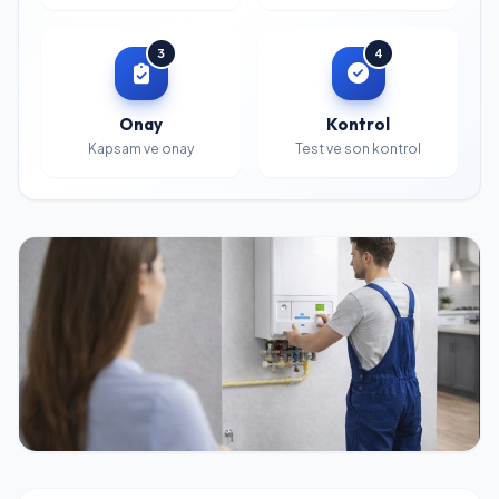
3
4
Onay
Kontrol
Kapsam ve onay
Test ve son kontrol