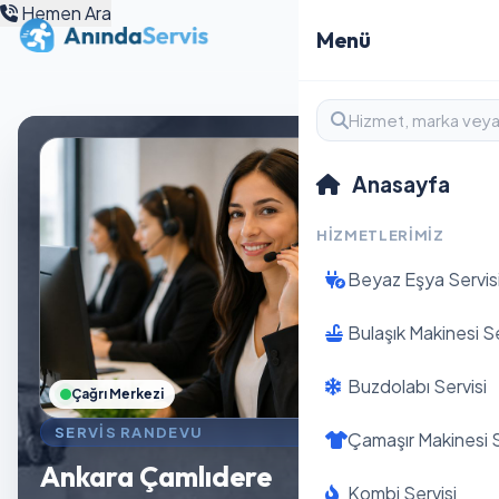
Hemen Ara
Menü
Anasayfa
HIZMETLERIMIZ
Beyaz Eşya Servis
Bulaşık Makinesi Se
Buzdolabı Servisi
Çağrı Merkezi
SERVIS RANDEVU
Çamaşır Makinesi S
Ankara Çamlıdere
Kombi Servisi