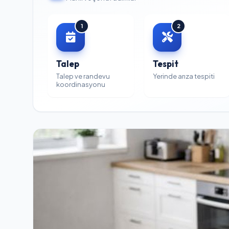
1
2
Talep
Tespit
Talep ve randevu
Yerinde arıza tespiti
koordinasyonu