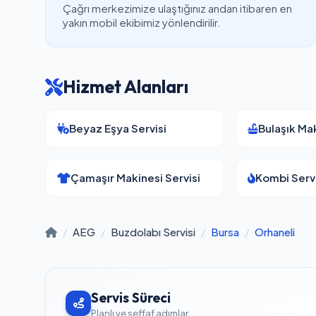
Çağrı merkezimize ulaştığınız andan itibaren en
yakın mobil ekibimiz yönlendirilir.
Hizmet Alanları
Beyaz Eşya Servisi
Bulaşık Mak
Çamaşır Makinesi Servisi
Kombi Servi
/
AEG
/
Buzdolabı Servisi
/
Bursa
/
Orhaneli
Servis Süreci
Planlı ve şeffaf adımlar