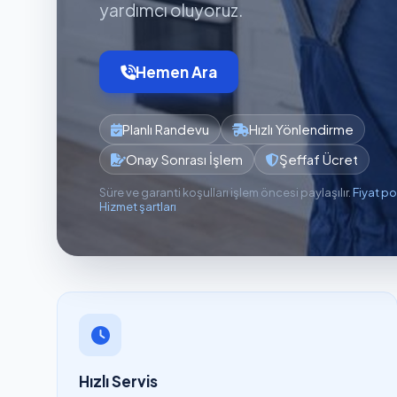
yardımcı oluyoruz.
Hemen Ara
Planlı Randevu
Hızlı Yönlendirme
Onay Sonrası İşlem
Şeffaf Ücret
Süre ve garanti koşulları işlem öncesi paylaşılır.
Fiyat po
Hizmet şartları
Hızlı Servis