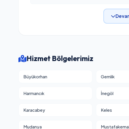
Devam
Hizmet Bölgelerimiz
Büyükorhan
Gemlik
Harmancık
İnegöl
Karacabey
Keles
Mudanya
Mustafakema