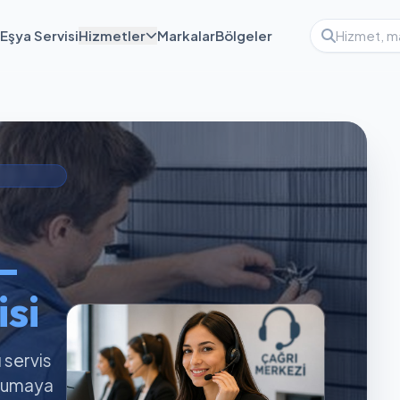
Eşya Servisi
Hizmetler
Markalar
Bölgeler
i
—
si
ı servis
orumaya