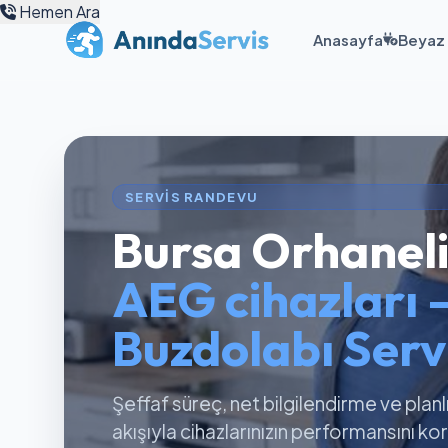
Hemen Ara
Anasayfa
Beyaz 
SERVIS RANDEVU
Bursa Orhanel
AEG cihazları 
Buzdolabı Servi
Şeffaf süreç, net bilgilendirme ve planl
akışıyla cihazlarınızın performansını k