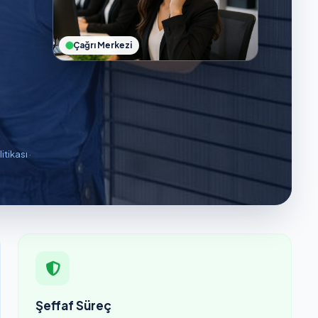
Çağrı Merkezi
litikası
·
Şeffaf Süreç