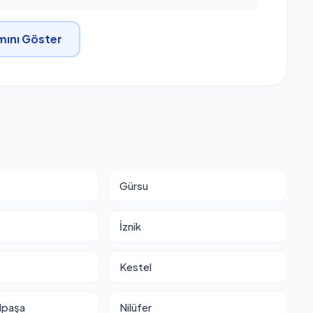
ını Göster
Gürsu
İznik
Kestel
lpaşa
Nilüfer