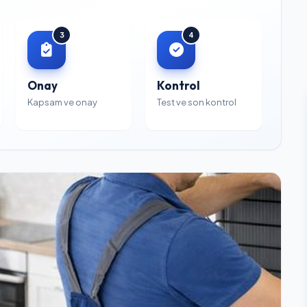
3
4
Onay
Kontrol
Kapsam ve onay
Test ve son kontrol