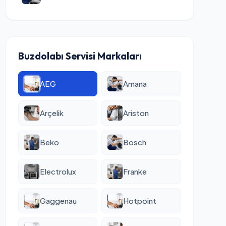
Buzdolabı Servisi Markaları
AEG
Amana
Arçelik
Ariston
Beko
Bosch
Electrolux
Franke
Gaggenau
Hotpoint