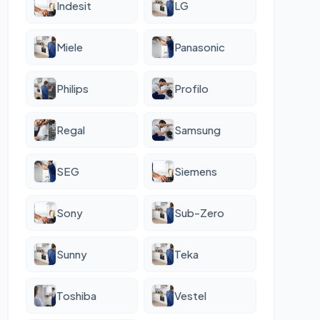
Indesit
LG
Miele
Panasonic
Philips
Profilo
Regal
Samsung
SEG
Siemens
Sony
Sub-Zero
Sunny
Teka
Toshiba
Vestel