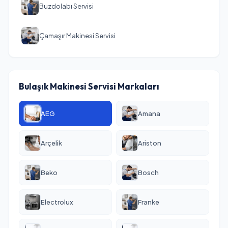
Buzdolabı Servisi
Çamaşır Makinesi Servisi
Bulaşık Makinesi Servisi Markaları
AEG
Amana
Arçelik
Ariston
Beko
Bosch
Electrolux
Franke