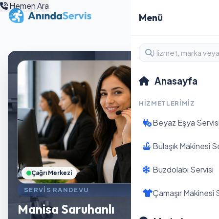
Hemen Ara
Menü
Anasayfa
HIZMETLERIMIZ
Beyaz Eşya Servis
Bulaşık Makinesi Se
Buzdolabı Servisi
Çağrı Merkezi
SERVIS RANDEVU
Çamaşır Makinesi S
Manisa Saruhanlı