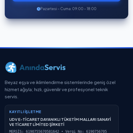
Pazartesi – Cuma: 09:00 – 18:00
Beyaz eşya ve iklimlendirme sistemlerinde geniş özel
hizmet ağıyla; hızlı, güvenilir ve profesyonel teknik
servis.
KAYITLI İŞLETME
UDV E-TİCARET DAYANIKLI TÜKETİM MALLARI SANAYİ
VE TİCARET LİMİTED ŞİRKETİ
MERSİS: 6190755670581642 • Vergi No: 6190756705