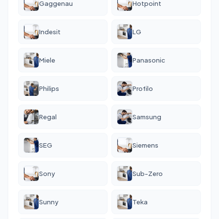
Gaggenau
Hotpoint
Indesit
LG
Miele
Panasonic
Philips
Profilo
Regal
Samsung
SEG
Siemens
Sony
Sub-Zero
Sunny
Teka