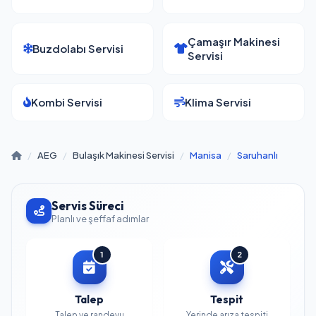
Çamaşır Makinesi
Buzdolabı Servisi
Servisi
Kombi Servisi
Klima Servisi
/
AEG
/
Bulaşık Makinesi Servisi
/
Manisa
/
Saruhanlı
Servis Süreci
Planlı ve şeffaf adımlar
1
2
Talep
Tespit
Talep ve randevu
Yerinde arıza tespiti