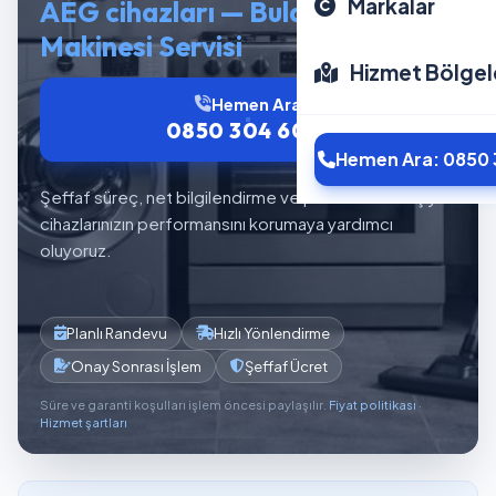
Markalar
AEG cihazları — Bulaşık
Makinesi Servisi
Hizmet Bölgel
Hemen Ara
0850 304 6012
Hemen Ara: 0850 
Şeffaf süreç, net bilgilendirme ve planlı servis akışıyla
cihazlarınızın performansını korumaya yardımcı
oluyoruz.
Planlı Randevu
Hızlı Yönlendirme
Onay Sonrası İşlem
Şeffaf Ücret
Süre ve garanti koşulları işlem öncesi paylaşılır.
Fiyat politikası
·
Hizmet şartları