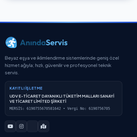
Beyaz eşya ve iklimlendirme sistemlerinde geniş özel
hizmet ağıyla; hızlı, güvenilir ve profesyonel teknik
servis.
KAYITLI İŞLETME
UDV E-TİCARET DAYANIKLI TÜKETİM MALLARI SANAYİ
VE TİCARET LİMİTED ŞİRKETİ
MERSİS: 6190755670581642 • Vergi No: 6190756705