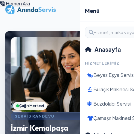
Hemen Ara
Menü
Anasayfa
HIZMETLERIMIZ
Beyaz Eşya Servis
Bulaşık Makinesi Se
Buzdolabı Servisi
Çağrı Merkezi
SERVIS RANDEVU
Çamaşır Makinesi S
İzmir Kemalpaşa