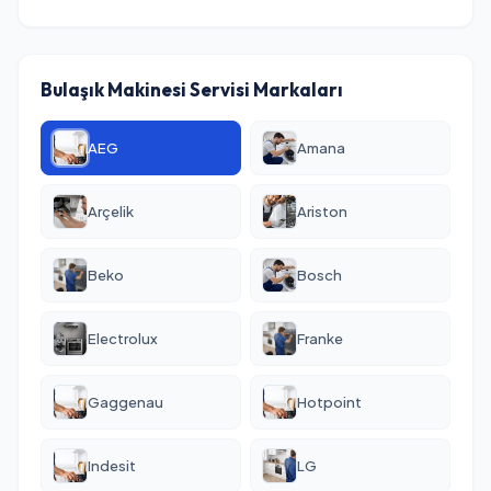
Bulaşık Makinesi Servisi Markaları
AEG
Amana
Arçelik
Ariston
Beko
Bosch
Electrolux
Franke
Gaggenau
Hotpoint
Indesit
LG