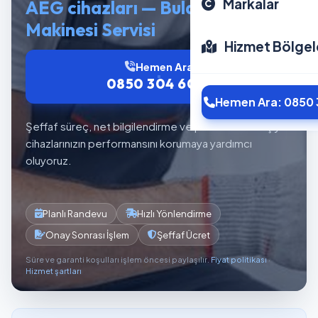
Markalar
AEG cihazları — Bulaşık
Makinesi Servisi
Hizmet Bölgel
Hemen Ara
0850 304 6012
Hemen Ara: 0850 
Şeffaf süreç, net bilgilendirme ve planlı servis akışıyla
cihazlarınızın performansını korumaya yardımcı
oluyoruz.
Planlı Randevu
Hızlı Yönlendirme
Onay Sonrası İşlem
Şeffaf Ücret
Süre ve garanti koşulları işlem öncesi paylaşılır.
Fiyat politikası
·
Hizmet şartları