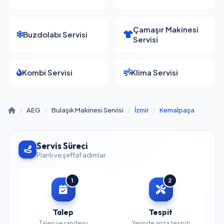
Çamaşır Makinesi
Buzdolabı Servisi
Servisi
Kombi Servisi
Klima Servisi
/
AEG
/
Bulaşık Makinesi Servisi
/
İzmir
/
Kemalpaşa
Servis Süreci
Planlı ve şeffaf adımlar
1
2
Talep
Tespit
Talep ve randevu
Yerinde arıza tespiti