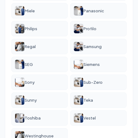
Miele
Panasonic
Philips
Profilo
Regal
Samsung
SEG
Siemens
Sony
Sub-Zero
Sunny
Teka
Toshiba
Vestel
Westinghouse