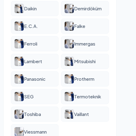
Daikin
Demirdöküm
E.C.A.
Falke
Ferroli
Immergas
Lambert
Mitsubishi
Panasonic
Protherm
SEG
Termoteknik
Toshiba
Vaillant
Viessmann