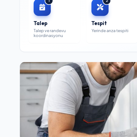
1
2
Talep
Tespit
Talep ve randevu
Yerinde arıza tespiti
koordinasyonu