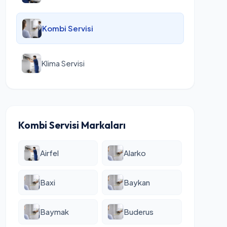
Kombi Servisi
Klima Servisi
Kombi Servisi Markaları
Airfel
Alarko
Baxi
Baykan
Baymak
Buderus