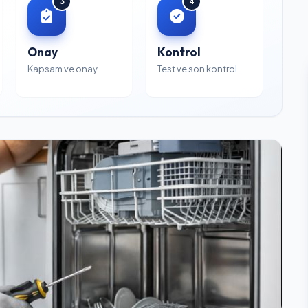
3
4
Onay
Kontrol
Kapsam ve onay
Test ve son kontrol