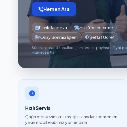
Hemen Ara
Planlı Randevu
Hızlı Yönlendirme
Onay Sonrası İşlem
Şeffaf Ücret
Süre ve garanti koşulları işlem öncesi paylaşılır.
Fiyat po
Hizmet şartları
Hızlı Servis
Çağrı merkezimize ulaştığınız andan itibaren en
yakın mobil ekibimiz yönlendirilir.