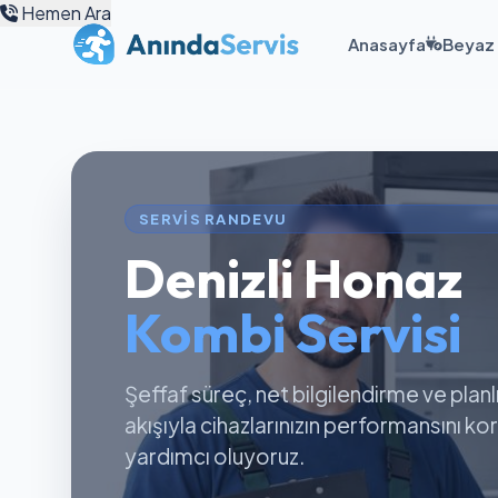
Hemen Ara
Anasayfa
Beyaz 
SERVIS RANDEVU
Denizli Honaz
Kombi Servisi
Şeffaf süreç, net bilgilendirme ve planl
akışıyla cihazlarınızın performansını k
yardımcı oluyoruz.