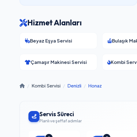
Hizmet Alanları
Beyaz Eşya Servisi
Bulaşık Mak
Çamaşır Makinesi Servisi
Kombi Servi
/
Kombi Servisi
/
Denizli
/
Honaz
Servis Süreci
Planlı ve şeffaf adımlar