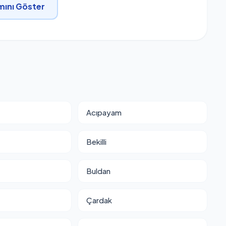
ını Göster
Acıpayam
Bekilli
Buldan
Çardak