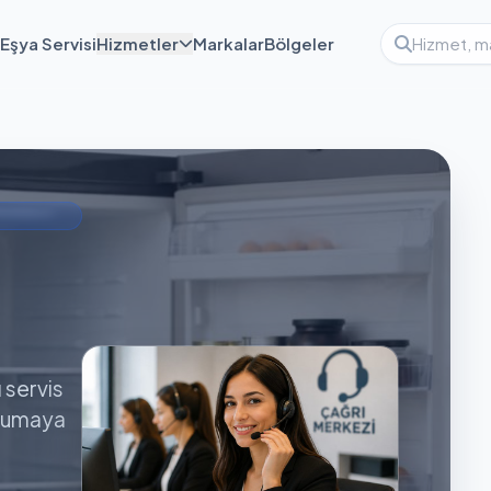
Eşya Servisi
Hizmetler
Markalar
Bölgeler
ı servis
orumaya