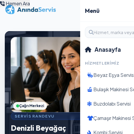
Hemen Ara
Menü
Anasayfa
HIZMETLERIMIZ
Beyaz Eşya Servis
Bulaşık Makinesi Se
Buzdolabı Servisi
Çağrı Merkezi
SERVIS RANDEVU
Çamaşır Makinesi S
Denizli Beyağaç
Kombi Servisi