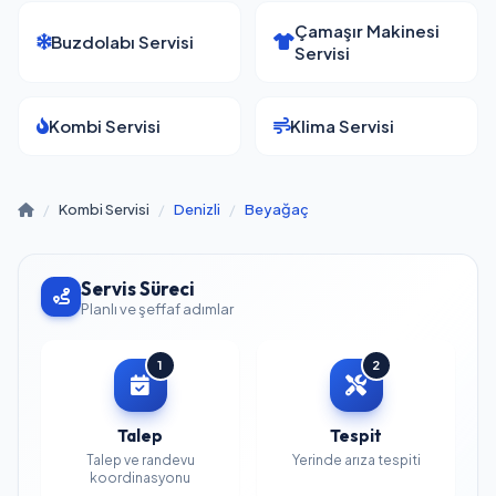
Çamaşır Makinesi
Buzdolabı Servisi
Servisi
Kombi Servisi
Klima Servisi
/
Kombi Servisi
/
Denizli
/
Beyağaç
Servis Süreci
Planlı ve şeffaf adımlar
1
2
Talep
Tespit
Talep ve randevu
Yerinde arıza tespiti
koordinasyonu