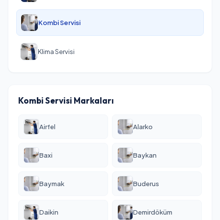
Kombi Servisi
Klima Servisi
Kombi Servisi Markaları
Airfel
Alarko
Baxi
Baykan
Baymak
Buderus
Daikin
Demirdöküm