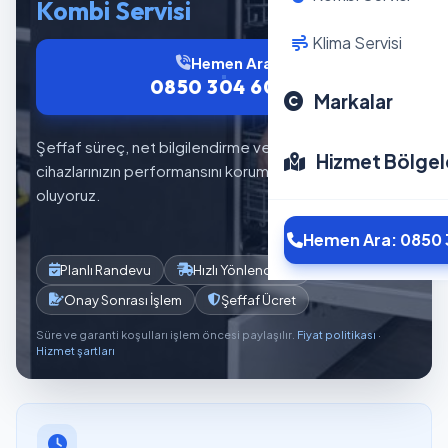
Kombi Servisi
Klima Servisi
Hemen Ara
0850 304 6012
Markalar
Şeffaf süreç, net bilgilendirme ve planlı servis akışıyla
Hizmet Bölgel
cihazlarınızın performansını korumaya yardımcı
oluyoruz.
Hemen Ara: 0850 
Planlı Randevu
Hızlı Yönlendirme
Onay Sonrası İşlem
Şeffaf Ücret
Süre ve garanti koşulları işlem öncesi paylaşılır.
Fiyat politikası
·
Hizmet şartları