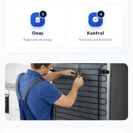
3
4
Onay
Kontrol
Kapsam ve onay
Test ve son kontrol