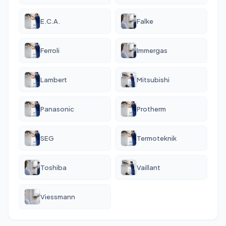
E.C.A.
Falke
Ferroli
Immergas
Lambert
Mitsubishi
Panasonic
Protherm
SEG
Termoteknik
Toshiba
Vaillant
Viessmann