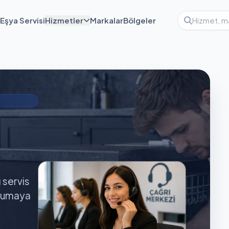
Eşya Servisi
Hizmetler
Markalar
Bölgeler
ı servis
orumaya