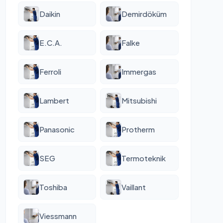
Daikin
Demirdöküm
E.C.A.
Falke
Ferroli
Immergas
Lambert
Mitsubishi
Panasonic
Protherm
SEG
Termoteknik
Toshiba
Vaillant
Viessmann