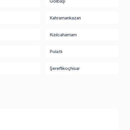
Gölbaşı
Kahramankazan
Kızılcahamam
Polatlı
Şereflikoçhisar