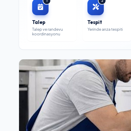
1
2
Talep
Tespit
Talep ve randevu
Yerinde arıza tespiti
koordinasyonu