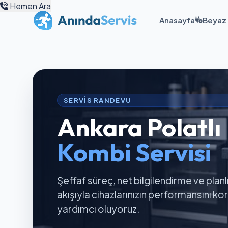
Hemen Ara
Anasayfa
Beyaz 
SERVIS RANDEVU
Ankara Polatlı
Kombi Servisi
Şeffaf süreç, net bilgilendirme ve planl
akışıyla cihazlarınızın performansını k
yardımcı oluyoruz.