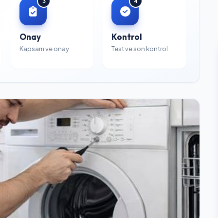
3
4
Onay
Kontrol
Kapsam ve onay
Test ve son kontrol