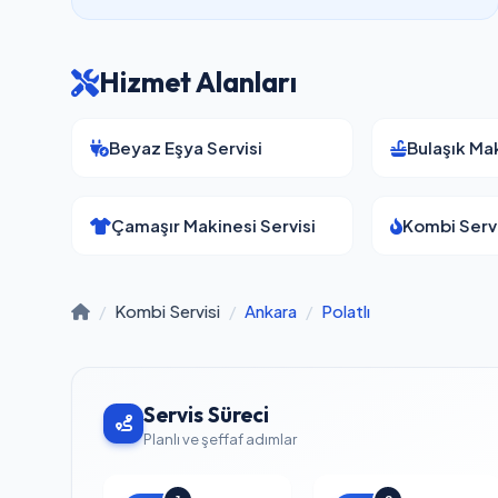
Hizmet Alanları
Beyaz Eşya Servisi
Bulaşık Mak
Çamaşır Makinesi Servisi
Kombi Servi
/
Kombi Servisi
/
Ankara
/
Polatlı
Servis Süreci
Planlı ve şeffaf adımlar