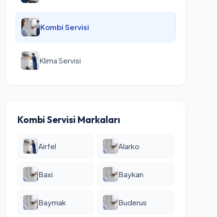
Kombi Servisi
Klima Servisi
Kombi Servisi Markaları
Airfel
Alarko
Baxi
Baykan
Baymak
Buderus