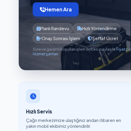
Hemen Ara
Planlı Randevu
Hızlı Yönlendirme
Onay Sonrası İşlem
Şeffaf Ücret
Süre ve garanti koşulları işlem öncesi paylaşılır.
Fiyat po
Hizmet şartları
Hızlı Servis
Çağrı merkezimize ulaştığınız andan itibaren en
yakın mobil ekibimiz yönlendirilir.