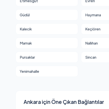
Etimesgut
Evren
Güdül
Haymana
Kalecik
Keçiören
Mamak
Nallıhan
Pursaklar
Sincan
Yenimahalle
Ankara için Öne Çıkan Bağlantılar