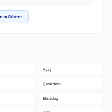
ını Göster
Ayaş
Çamlıdere
Elmadağ