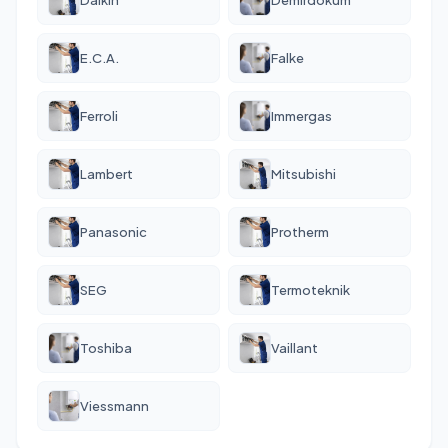
E.C.A.
Falke
Ferroli
Immergas
Lambert
Mitsubishi
Panasonic
Protherm
SEG
Termoteknik
Toshiba
Vaillant
Viessmann