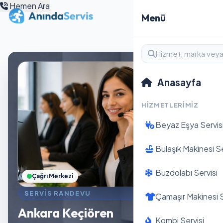
Hemen Ara
Menü
Anasayfa
HIZMETLERIMIZ
Beyaz Eşya Servis
Bulaşık Makinesi Se
Buzdolabı Servisi
Çağrı Merkezi
SERVIS RANDEVU
Çamaşır Makinesi S
Ankara Keçiören
Kombi Servisi