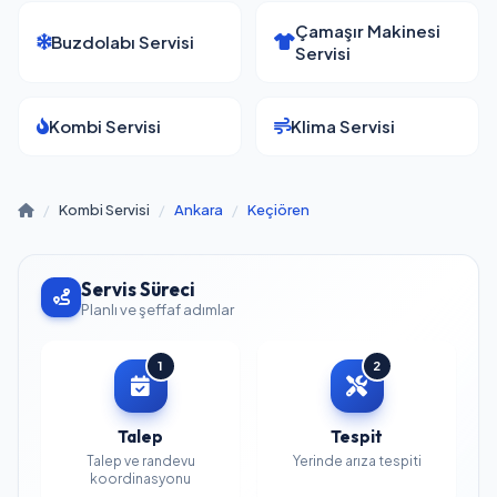
Çamaşır Makinesi
Buzdolabı Servisi
Servisi
Kombi Servisi
Klima Servisi
/
Kombi Servisi
/
Ankara
/
Keçiören
Servis Süreci
Planlı ve şeffaf adımlar
1
2
Talep
Tespit
Talep ve randevu
Yerinde arıza tespiti
koordinasyonu