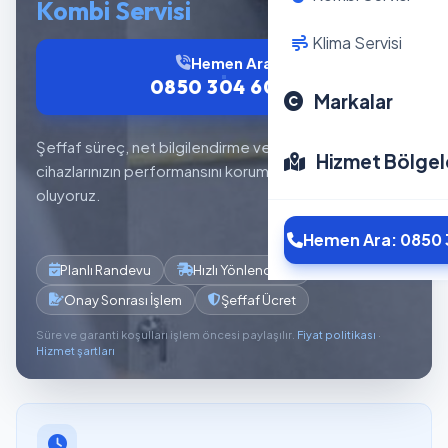
Kombi Servisi
Klima Servisi
Hemen Ara
0850 304 6012
Markalar
Şeffaf süreç, net bilgilendirme ve planlı servis akışıyla
Hizmet Bölgel
cihazlarınızın performansını korumaya yardımcı
oluyoruz.
Hemen Ara: 0850 
Planlı Randevu
Hızlı Yönlendirme
Onay Sonrası İşlem
Şeffaf Ücret
Süre ve garanti koşulları işlem öncesi paylaşılır.
Fiyat politikası
·
Hizmet şartları