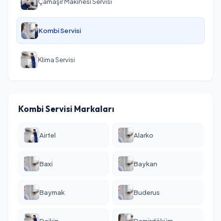
Çamaşır Makinesi Servisi
Kombi Servisi
Klima Servisi
Kombi Servisi Markaları
Airfel
Alarko
Baxi
Baykan
Baymak
Buderus
Daikin
Demirdöküm