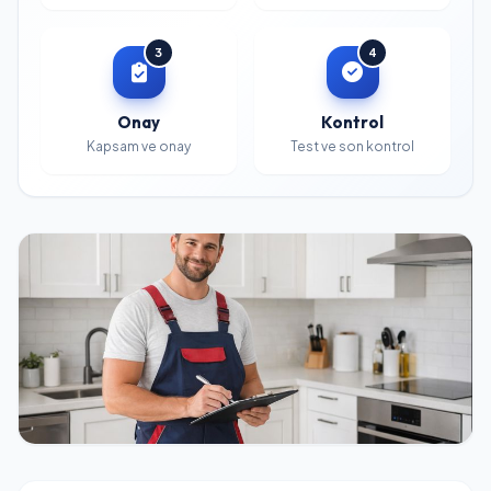
3
4
Onay
Kontrol
Kapsam ve onay
Test ve son kontrol