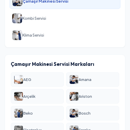
Çamaşır Makinesi Servisi
Kombi Servisi
Klima Servisi
Çamaşır Makinesi Servisi Markaları
AEG
Amana
Arçelik
Ariston
Beko
Bosch
Electrolux
Franke