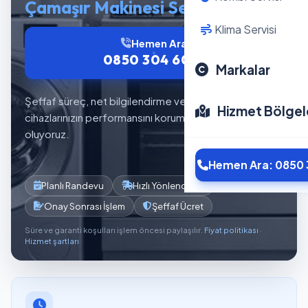
Çamaşır Makinesi Servisi
Klima Servisi
Hemen Ara
0850 304 6012
Markalar
Şeffaf süreç, net bilgilendirme ve planlı servis akışıyla
Hizmet Bölgel
cihazlarınızın performansını korumaya yardımcı
oluyoruz.
Hemen Ara: 0850 
Planlı Randevu
Hızlı Yönlendirme
Onay Sonrası İşlem
Şeffaf Ücret
Süre ve garanti koşulları işlem öncesi paylaşılır.
Fiyat politikası
·
Hizmet şartları