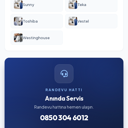
Sunny
Teka
Toshiba
Vestel
Westinghouse
RANDEVU HATTI
Anında Servis
Randevu hattına hemen ulaşın.
0850 304 6012