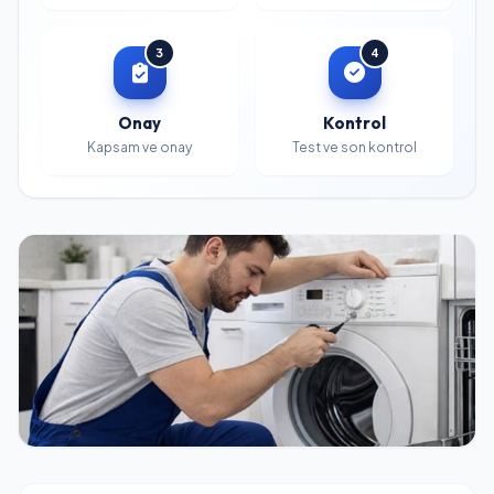
3
4
Onay
Kontrol
Kapsam ve onay
Test ve son kontrol