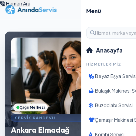
Hemen Ara
Menü
Anasayfa
HIZMETLERIMIZ
Beyaz Eşya Servis
Bulaşık Makinesi Se
Buzdolabı Servisi
Çağrı Merkezi
SERVIS RANDEVU
Çamaşır Makinesi S
Ankara Elmadağ
Kombi Servisi