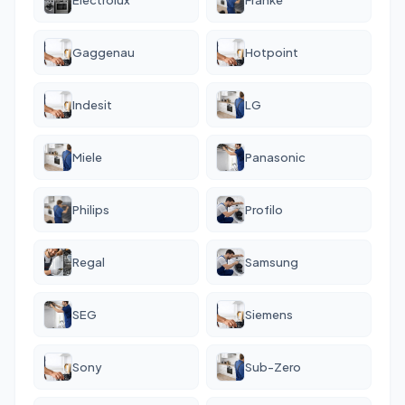
Gaggenau
Hotpoint
Indesit
LG
Miele
Panasonic
Philips
Profilo
Regal
Samsung
SEG
Siemens
Sony
Sub-Zero