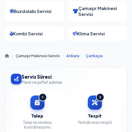
Çamaşır Makinesi
Buzdolabı Servisi
Servisi
Kombi Servisi
Klima Servisi
/
Çamaşır Makinesi Servisi
/
Ankara
/
Çankaya
Servis Süreci
Planlı ve şeffaf adımlar
1
2
Talep
Tespit
Talep ve randevu
Yerinde arıza tespiti
koordinasyonu