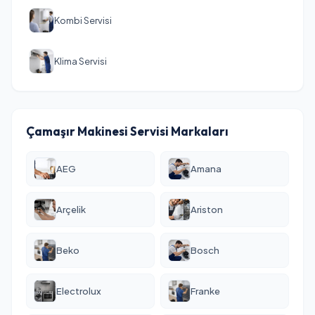
Kombi Servisi
Klima Servisi
Çamaşır Makinesi Servisi Markaları
AEG
Amana
Arçelik
Ariston
Beko
Bosch
Electrolux
Franke