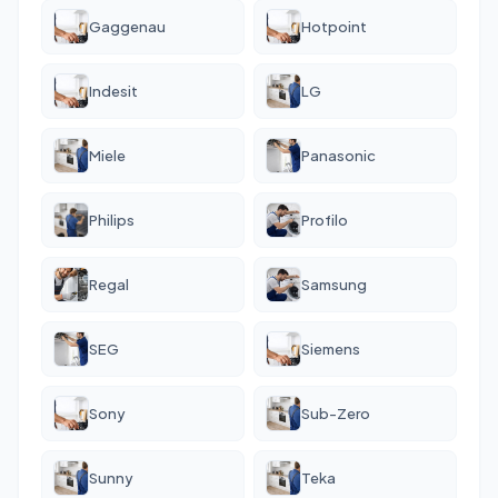
Gaggenau
Hotpoint
Indesit
LG
Miele
Panasonic
Philips
Profilo
Regal
Samsung
SEG
Siemens
Sony
Sub-Zero
Sunny
Teka