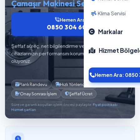
Çamaşır Makinesi Servisi
Klima Servisi
Hemen Ara
0850 304 6012
Markalar
Şeffaf süreç, net bilgilendirme ve planlı servis akışıyla
Hizmet Bölgel
cihazlarınızın performansını korumaya yardımcı
oluyoruz.
Hemen Ara: 0850 
Planlı Randevu
Hızlı Yönlendirme
Onay Sonrası İşlem
Şeffaf Ücret
Süre ve garanti koşulları işlem öncesi paylaşılır.
Fiyat politikası
·
Hizmet şartları