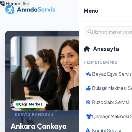
Hemen Ara
Menü
Anasayfa
HIZMETLERIMIZ
Beyaz Eşya Servis
Bulaşık Makinesi Se
Buzdolabı Servisi
Çağrı Merkezi
SERVIS RANDEVU
Çamaşır Makinesi S
Ankara Çankaya
Kombi Servisi