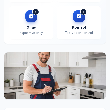
3
4
Onay
Kontrol
Kapsam ve onay
Test ve son kontrol