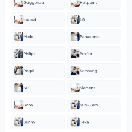
Gaggenau
Hotpoint
Indesit
LG
Miele
Panasonic
Philips
Profilo
Regal
Samsung
SEG
Siemens
Sony
Sub-Zero
Sunny
Teka