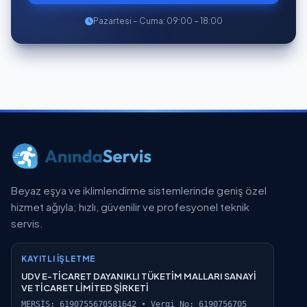
Pazartesi – Cuma: 09:00 – 18:00
Beyaz eşya ve iklimlendirme sistemlerinde geniş özel
hizmet ağıyla; hızlı, güvenilir ve profesyonel teknik
servis.
KAYITLI İŞLETME
UDV E-TİCARET DAYANIKLI TÜKETİM MALLARI SANAYİ
VE TİCARET LİMİTED ŞİRKETİ
MERSİS: 6190755670581642 • Vergi No: 6190756705