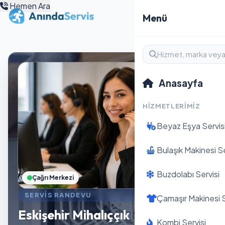
Hemen Ara
Menü
Anasayfa
HIZMETLERIMIZ
Beyaz Eşya Servis
Bulaşık Makinesi Se
Buzdolabı Servisi
Çağrı Merkezi
SERVIS RANDEVU
Çamaşır Makinesi S
Eskişehir Mihalıççık
Kombi Servisi