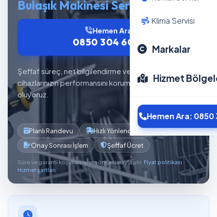
Bulaşık Makinesi Servisi
Klima Servisi
Hemen Ara
0850 304 6012
Markalar
Şeffaf süreç, net bilgilendirme ve planlı servis akışıyla
Hizmet Bölgel
cihazlarınızın performansını korumaya yardımcı
oluyoruz.
Hemen Ara: 0850 
Planlı Randevu
Hızlı Yönlendirme
Onay Sonrası İşlem
Şeffaf Ücret
Süre ve garanti koşulları işlem öncesi paylaşılır.
Fiyat politikası
·
Hizmet şartları