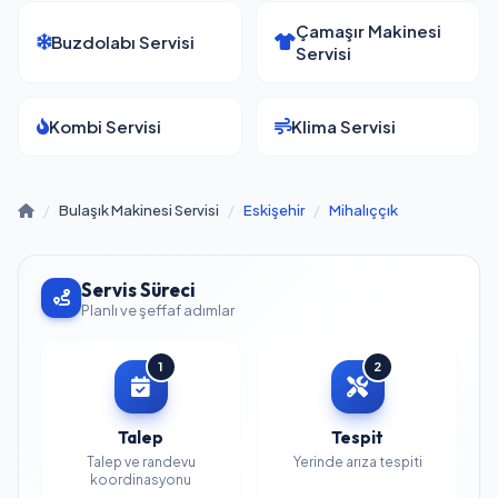
Çamaşır Makinesi
Buzdolabı Servisi
Servisi
Kombi Servisi
Klima Servisi
/
Bulaşık Makinesi Servisi
/
Eskişehir
/
Mihalıççık
Servis Süreci
Planlı ve şeffaf adımlar
1
2
Talep
Tespit
Talep ve randevu
Yerinde arıza tespiti
koordinasyonu