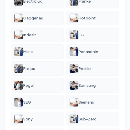
Electrolux
Franke
Gaggenau
Hotpoint
Indesit
LG
Miele
Panasonic
Philips
Profilo
Regal
Samsung
SEG
Siemens
Sony
Sub-Zero