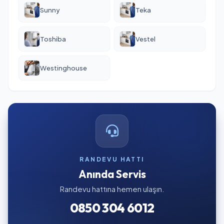
Sunny
Teka
Toshiba
Vestel
Westinghouse
RANDEVU HATTI
Anında Servis
Randevu hattına hemen ulaşın.
0850 304 6012