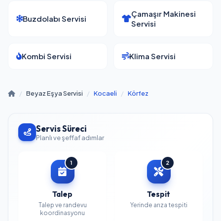
Çamaşır Makinesi
Buzdolabı Servisi
Servisi
Kombi Servisi
Klima Servisi
/
Beyaz Eşya Servisi
/
Kocaeli
/
Körfez
Servis Süreci
Planlı ve şeffaf adımlar
1
2
Talep
Tespit
Talep ve randevu
Yerinde arıza tespiti
koordinasyonu