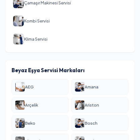
Çamaşır Makinesi Servisi
Kombi Servisi
Klima Servisi
Beyaz Eşya Servisi Markaları
AEG
Amana
Arçelik
Ariston
Beko
Bosch