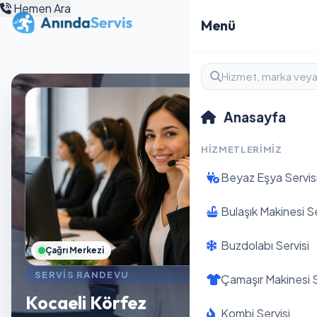
Hemen Ara
Menü
Anasayfa
HIZMETLERIMIZ
Beyaz Eşya Servis
Bulaşık Makinesi Se
Buzdolabı Servisi
Çağrı Merkezi
SERVIS RANDEVU
Çamaşır Makinesi S
Kocaeli Körfez
Kombi Servisi