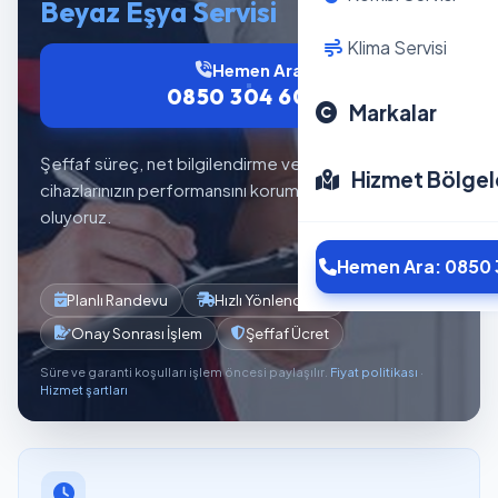
Beyaz Eşya Servisi
Klima Servisi
Hemen Ara
0850 304 6012
Markalar
Şeffaf süreç, net bilgilendirme ve planlı servis akışıyla
Hizmet Bölgel
cihazlarınızın performansını korumaya yardımcı
oluyoruz.
Hemen Ara: 0850 
Planlı Randevu
Hızlı Yönlendirme
Onay Sonrası İşlem
Şeffaf Ücret
Süre ve garanti koşulları işlem öncesi paylaşılır.
Fiyat politikası
·
Hizmet şartları