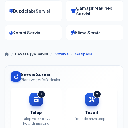
Çamaşır Makinesi
Buzdolabı Servisi
Servisi
Kombi Servisi
Klima Servisi
/
Beyaz Eşya Servisi
/
Antalya
/
Gazipaşa
Servis Süreci
Planlı ve şeffaf adımlar
1
2
Talep
Tespit
Talep ve randevu
Yerinde arıza tespiti
koordinasyonu