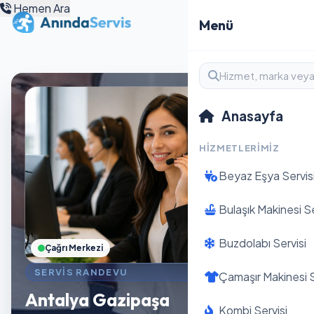
Hemen Ara
Menü
Anasayfa
HIZMETLERIMIZ
Beyaz Eşya Servis
Bulaşık Makinesi Se
Buzdolabı Servisi
Çağrı Merkezi
SERVIS RANDEVU
Çamaşır Makinesi S
Antalya Gazipaşa
Kombi Servisi