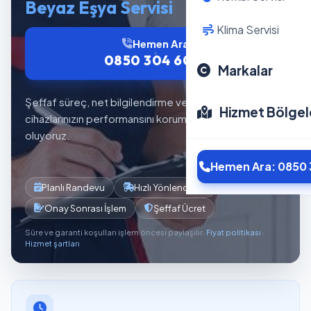
Beyaz Eşya Servisi
Klima Servisi
Hemen Ara
0850 304 6012
Markalar
Şeffaf süreç, net bilgilendirme ve planlı servis akışıyla
Hizmet Bölgel
cihazlarınızın performansını korumaya yardımcı
oluyoruz.
Hemen Ara: 0850 
Planlı Randevu
Hızlı Yönlendirme
Onay Sonrası İşlem
Şeffaf Ücret
Süre ve garanti koşulları işlem öncesi paylaşılır.
Fiyat politikası
·
Hizmet şartları