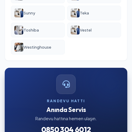
Sunny
Teka
Toshiba
Vestel
Westinghouse
RANDEVU HATTI
Anında Servis
Randevu hattına hemen ulaşın.
0850 304 6012