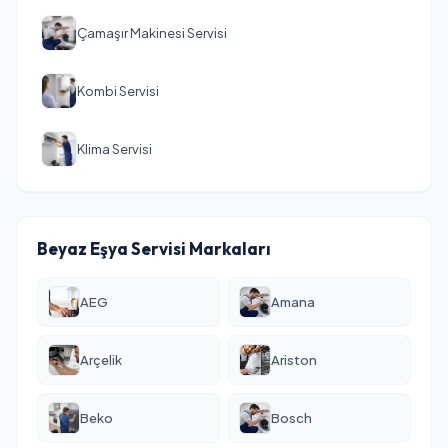
Çamaşır Makinesi Servisi
Kombi Servisi
Klima Servisi
Beyaz Eşya Servisi Markaları
AEG
Amana
Arçelik
Ariston
Beko
Bosch