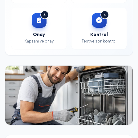
3
4
Onay
Kontrol
Kapsam ve onay
Test ve son kontrol