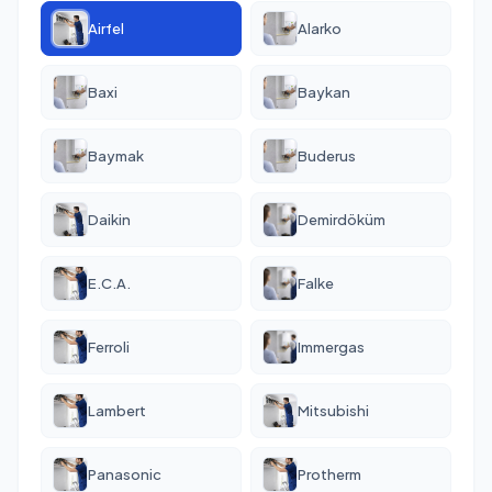
Airfel
Alarko
Baxi
Baykan
Baymak
Buderus
Daikin
Demirdöküm
E.C.A.
Falke
Ferroli
Immergas
Lambert
Mitsubishi
Panasonic
Protherm