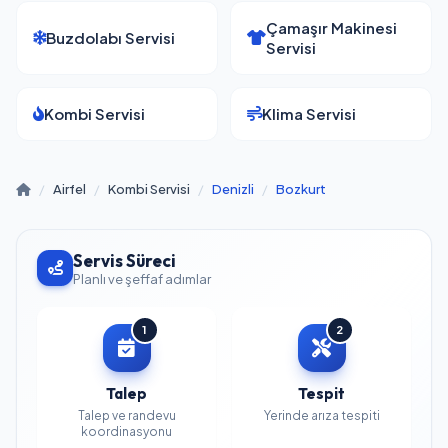
Çamaşır Makinesi
Buzdolabı Servisi
Servisi
Kombi Servisi
Klima Servisi
/
Airfel
/
Kombi Servisi
/
Denizli
/
Bozkurt
Servis Süreci
Planlı ve şeffaf adımlar
1
2
Talep
Tespit
Talep ve randevu
Yerinde arıza tespiti
koordinasyonu