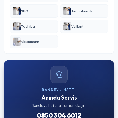
SEG
Termoteknik
Toshiba
Vaillant
Viessmann
RANDEVU HATTI
Anında Servis
Randevu hattına hemen ulaşın.
0850 304 6012