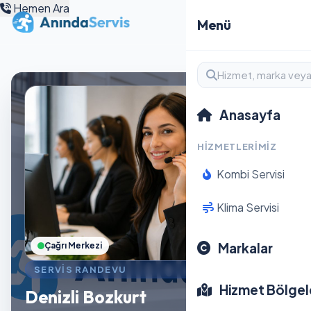
Hemen Ara
Menü
Anasayfa
HIZMETLERIMIZ
Kombi Servisi
Klima Servisi
Markalar
Çağrı Merkezi
SERVIS RANDEVU
Hizmet Bölgel
Denizli Bozkurt