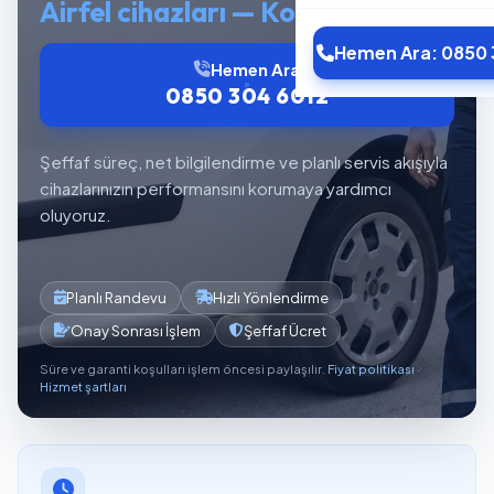
Airfel cihazları — Kombi Servisi
Hemen Ara: 0850 
Hemen Ara
0850 304 6012
Şeffaf süreç, net bilgilendirme ve planlı servis akışıyla
cihazlarınızın performansını korumaya yardımcı
oluyoruz.
Planlı Randevu
Hızlı Yönlendirme
Onay Sonrası İşlem
Şeffaf Ücret
Süre ve garanti koşulları işlem öncesi paylaşılır.
Fiyat politikası
·
Hizmet şartları