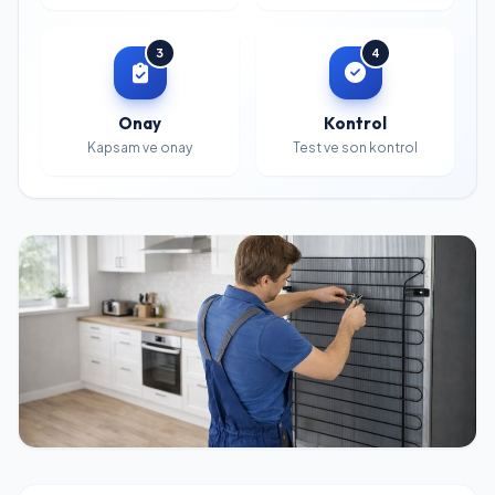
3
4
Onay
Kontrol
Kapsam ve onay
Test ve son kontrol