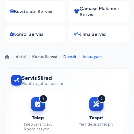
Çamaşır Makinesi
Buzdolabı Servisi
Servisi
Kombi Servisi
Klima Servisi
/
Airfel
/
Kombi Servisi
/
Denizli
/
Acıpayam
Servis Süreci
Planlı ve şeffaf adımlar
1
2
Talep
Tespit
Talep ve randevu
Yerinde arıza tespiti
koordinasyonu