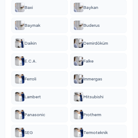
Baxi
Baykan
Baymak
Buderus
Daikin
Demirdöküm
E.C.A.
Falke
Ferroli
Immergas
Lambert
Mitsubishi
Panasonic
Protherm
SEG
Termoteknik