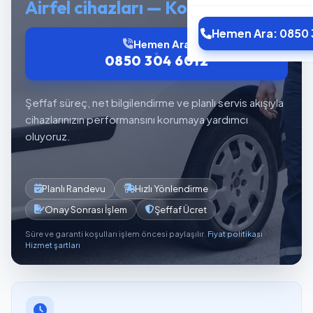
Airfel cihazları — Kombi Servisi
Hemen Ara: 0850 
Hemen Ara
0850 304 6012
Şeffaf süreç, net bilgilendirme ve planlı servis akışıyla
cihazlarınızın performansını korumaya yardımcı
oluyoruz.
Planlı Randevu
Hızlı Yönlendirme
Onay Sonrası İşlem
Şeffaf Ücret
Süre ve garanti koşulları işlem öncesi paylaşılır.
Fiyat politikası
·
Hizmet şartları