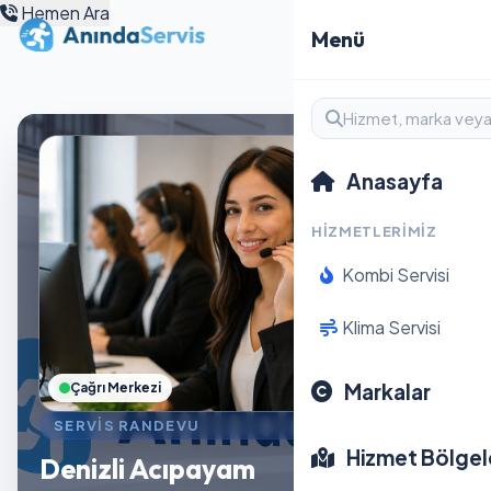
Hemen Ara
Menü
Anasayfa
HIZMETLERIMIZ
Kombi Servisi
Klima Servisi
Markalar
Çağrı Merkezi
SERVIS RANDEVU
Hizmet Bölgel
Denizli Acıpayam