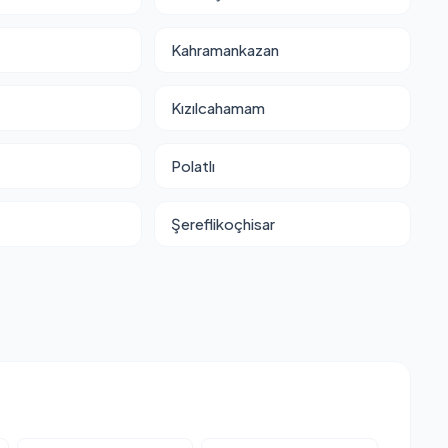
Kahramankazan
Kızılcahamam
Polatlı
Şereflikoçhisar