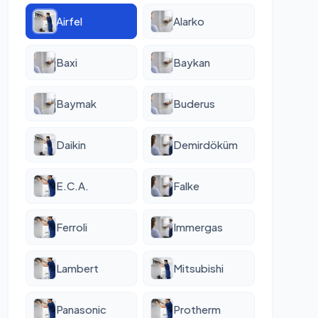
Airfel
Alarko
Baxi
Baykan
Baymak
Buderus
Daikin
Demirdöküm
E.C.A.
Falke
Ferroli
Immergas
Lambert
Mitsubishi
Panasonic
Protherm