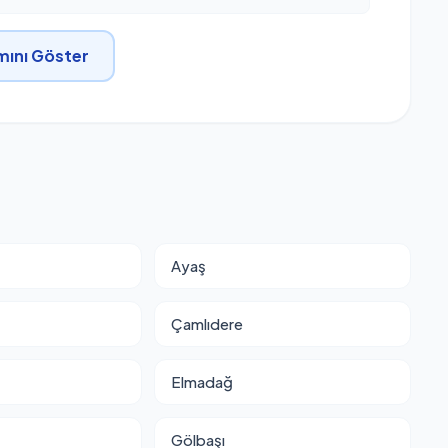
ını Göster
Ayaş
Çamlıdere
Elmadağ
Gölbaşı