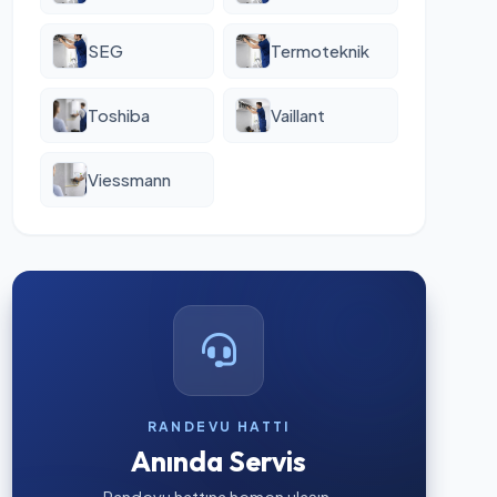
SEG
Termoteknik
Toshiba
Vaillant
Viessmann
RANDEVU HATTI
Anında Servis
Randevu hattına hemen ulaşın.