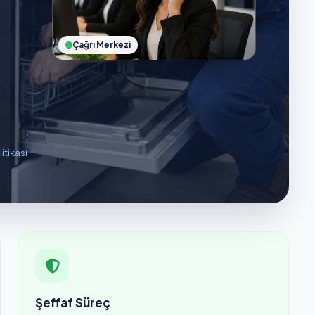
Çağrı Merkezi
litikası
·
Şeffaf Süreç