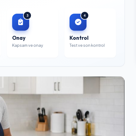
3
4
Onay
Kontrol
Kapsam ve onay
Test ve son kontrol