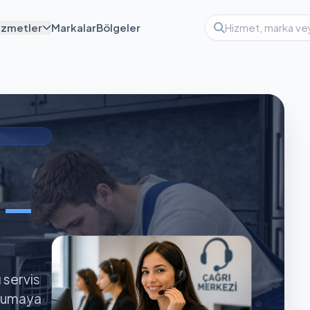
izmetler
Markalar
Bölgeler
ı —
ı servis
orumaya