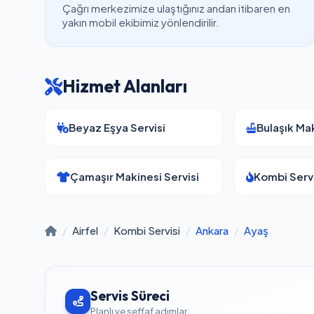
Çağrı merkezimize ulaştığınız andan itibaren en
yakın mobil ekibimiz yönlendirilir.
Hizmet Alanları
Beyaz Eşya Servisi
Bulaşık Mak
Çamaşır Makinesi Servisi
Kombi Servi
/
Airfel
/
Kombi Servisi
/
Ankara
/
Ayaş
Servis Süreci
Planlı ve şeffaf adımlar