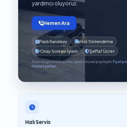
yardımcı oluyoruz.
Hemen Ara
Planlı Randevu
Hızlı Yönlendirme
Onay Sonrası İşlem
Şeffaf Ücret
Süre ve garanti koşulları işlem öncesi paylaşılır.
Fiyat po
Hizmet şartları
Hızlı Servis