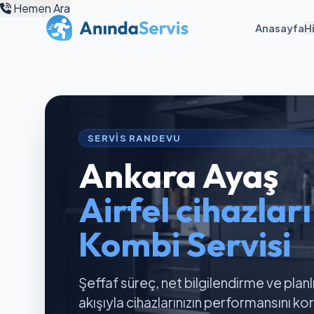
Hemen Ara
Anasayfa
H
SERVIS RANDEVU
Ankara Ayaş
Airfel cihazlar
Kombi Servisi
Şeffaf süreç, net bilgilendirme ve planl
akışıyla cihazlarınızın performansını k