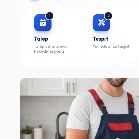
1
2
Talep
Tespit
Talep ve randevu
Yerinde arıza tespiti
koordinasyonu