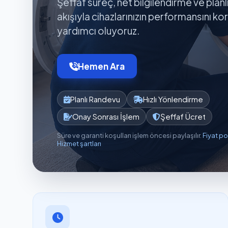
Şeffaf süreç, net bilgilendirme ve planl
akışıyla cihazlarınızın performansını k
yardımcı oluyoruz.
Hemen Ara
Planlı Randevu
Hızlı Yönlendirme
Onay Sonrası İşlem
Şeffaf Ücret
Süre ve garanti koşulları işlem öncesi paylaşılır.
Fiyat po
Hizmet şartları