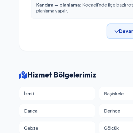
Kandıra — planlama:
Kocaeli'nde ilçe bazlı ro
planlama yapılır.
Devam
Hizmet Bölgelerimiz
İzmit
Başiskele
Darıca
Derince
Gebze
Gölcük