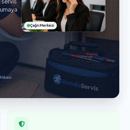
ı servis
orumaya
Çağrı Merkezi
litikası
·