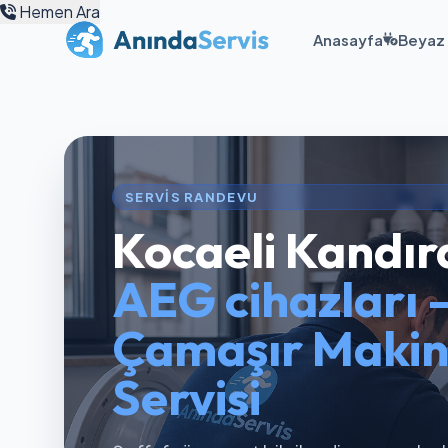
Hemen Ara
Anasayfa
Beyaz 
SERVIS RANDEVU
Kocaeli Kandır
AEG cihazları 
Çamaşır Makin
Servisi