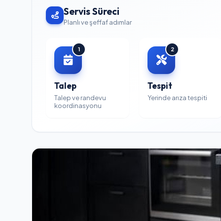
Servis Süreci
Planlı ve şeffaf adımlar
1
2
Talep
Tespit
Talep ve randevu
Yerinde arıza tespiti
koordinasyonu