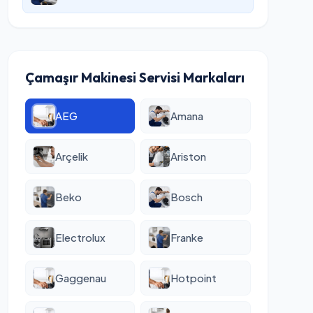
Çamaşır Makinesi Servisi Markaları
AEG
Amana
Arçelik
Ariston
Beko
Bosch
Electrolux
Franke
Gaggenau
Hotpoint