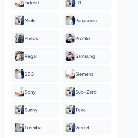
Indesit
LG
Miele
Panasonic
Philips
Profilo
Regal
Samsung
SEG
Siemens
Sony
Sub-Zero
Sunny
Teka
Toshiba
Vestel