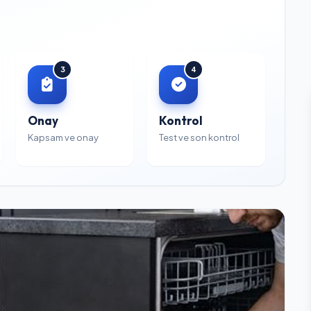
3
4
Onay
Kontrol
Kapsam ve onay
Test ve son kontrol