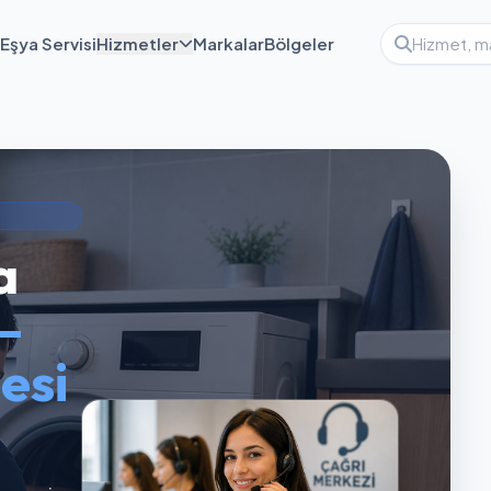
Eşya Servisi
Hizmetler
Markalar
Bölgeler
a
—
esi