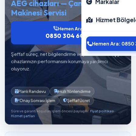
Markalar
AEG cihazları — Çamaşır
Makinesi Servisi
Hizmet Bölgel
Hemen Ara
0850 304 6012
Hemen Ara: 0850 
Şeffaf süreç, net bilgilendirme ve planlı servis akışıyla
cihazlarınızın performansını korumaya yardımcı
oluyoruz.
Planlı Randevu
Hızlı Yönlendirme
Onay Sonrası İşlem
Şeffaf Ücret
Süre ve garanti koşulları işlem öncesi paylaşılır.
Fiyat politikası
·
Hizmet şartları