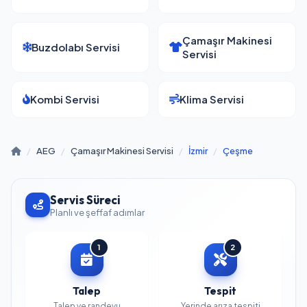
Çamaşır Makinesi
Buzdolabı Servisi
Servisi
Kombi Servisi
Klima Servisi
/
AEG
/
Çamaşır Makinesi Servisi
/
İzmir
/
Çeşme
Servis Süreci
Planlı ve şeffaf adımlar
1
2
Talep
Tespit
Talep ve randevu
Yerinde arıza tespiti