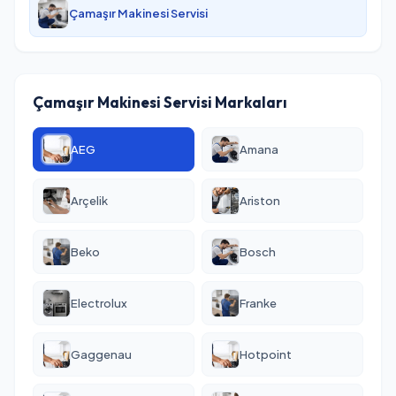
Çamaşır Makinesi Servisi
Çamaşır Makinesi Servisi Markaları
AEG
Amana
Arçelik
Ariston
Beko
Bosch
Electrolux
Franke
Gaggenau
Hotpoint