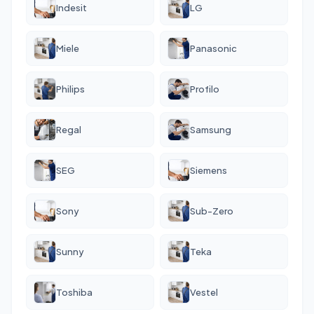
Indesit
LG
Miele
Panasonic
Philips
Profilo
Regal
Samsung
SEG
Siemens
Sony
Sub-Zero
Sunny
Teka
Toshiba
Vestel