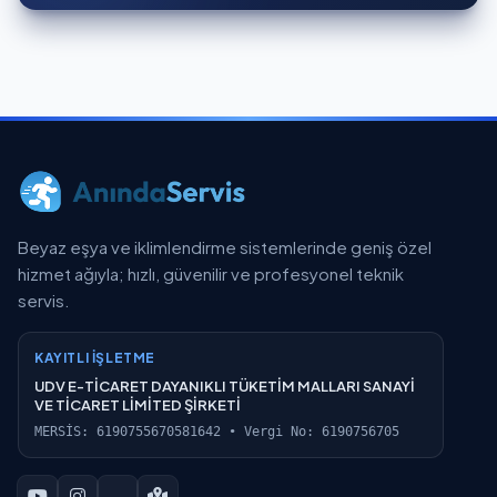
Beyaz eşya ve iklimlendirme sistemlerinde geniş özel
hizmet ağıyla; hızlı, güvenilir ve profesyonel teknik
servis.
KAYITLI İŞLETME
UDV E-TİCARET DAYANIKLI TÜKETİM MALLARI SANAYİ
VE TİCARET LİMİTED ŞİRKETİ
MERSİS: 6190755670581642 • Vergi No: 6190756705