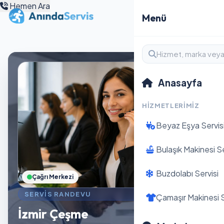
Hemen Ara
Menü
Anasayfa
HIZMETLERIMIZ
Beyaz Eşya Servis
Bulaşık Makinesi Se
Buzdolabı Servisi
Çağrı Merkezi
SERVIS RANDEVU
Çamaşır Makinesi S
İzmir Çeşme