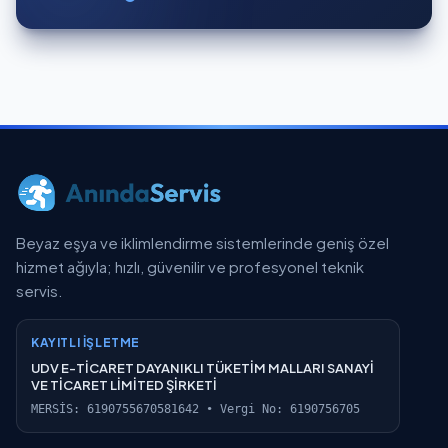
Beyaz eşya ve iklimlendirme sistemlerinde geniş özel
hizmet ağıyla; hızlı, güvenilir ve profesyonel teknik
servis.
KAYITLI İŞLETME
UDV E-TİCARET DAYANIKLI TÜKETİM MALLARI SANAYİ
VE TİCARET LİMİTED ŞİRKETİ
MERSİS: 6190755670581642 • Vergi No: 6190756705