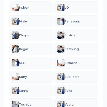
Indesit
LG
Miele
Panasonic
Philips
Profilo
Regal
Samsung
SEG
Siemens
Sony
Sub-Zero
Sunny
Teka
Toshiba
Vestel