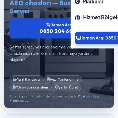
Markalar
AEG cihazları — Buzdolabı
Servisi
Hizmet Bölgel
Hemen Ara
0850 304 6012
Hemen Ara: 0850 
Şeffaf süreç, net bilgilendirme ve planlı servis akışıyla
cihazlarınızın performansını korumaya yardımcı
oluyoruz.
Planlı Randevu
Hızlı Yönlendirme
Onay Sonrası İşlem
Şeffaf Ücret
Süre ve garanti koşulları işlem öncesi paylaşılır.
Fiyat politikası
·
Hizmet şartları