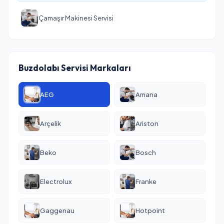
Çamaşır Makinesi Servisi
Buzdolabı Servisi Markaları
AEG
Amana
Arçelik
Ariston
Beko
Bosch
Electrolux
Franke
Gaggenau
Hotpoint