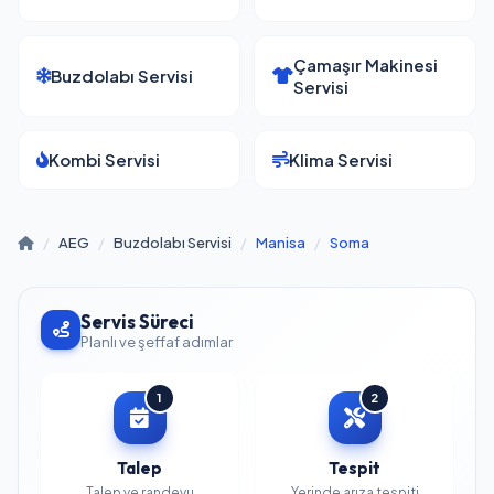
Çamaşır Makinesi
Buzdolabı Servisi
Servisi
Kombi Servisi
Klima Servisi
/
AEG
/
Buzdolabı Servisi
/
Manisa
/
Soma
Servis Süreci
Planlı ve şeffaf adımlar
1
2
Talep
Tespit
Talep ve randevu
Yerinde arıza tespiti