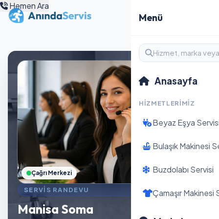
Hemen Ara
Menü
Anasayfa
HIZMETLERIMIZ
Beyaz Eşya Servis
Bulaşık Makinesi Se
Buzdolabı Servisi
Çağrı Merkezi
SERVIS RANDEVU
Çamaşır Makinesi S
Manisa Soma