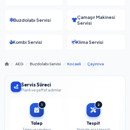
Çamaşır Makinesi
Buzdolabı Servisi
Servisi
Kombi Servisi
Klima Servisi
/
AEG
/
Buzdolabı Servisi
/
Kocaeli
/
Çayırova
Servis Süreci
Planlı ve şeffaf adımlar
1
2
Talep
Tespit
Talep ve randevu
Yerinde arıza tespiti