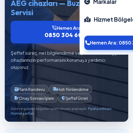
Markalar
AEG cihazları — Buzdolabı
Servisi
Hizmet Bölgel
Hemen Ara
0850 304 6012
Hemen Ara: 0850 
Şeffaf süreç, net bilgilendirme ve planlı servis akışıyla
cihazlarınızın performansını korumaya yardımcı
oluyoruz.
Planlı Randevu
Hızlı Yönlendirme
Onay Sonrası İşlem
Şeffaf Ücret
Süre ve garanti koşulları işlem öncesi paylaşılır.
Fiyat politikası
·
Hizmet şartları