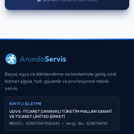
Beyaz eşya ve iklimlendirme sistemlerinde geniş özel
hizmet ağıyla; hızlı, güvenilir ve profesyonel teknik
servis.
KAYITLI İŞLETME
UDV E-TİCARET DAYANIKLI TÜKETİM MALLARI SANAYİ
VE TİCARET LİMİTED ŞİRKETİ
MERSİS: 6190755670581642 • Vergi No: 6190756705