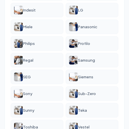
Indesit
LG
Miele
Panasonic
Philips
Profilo
Regal
Samsung
SEG
Siemens
Sony
Sub-Zero
Sunny
Teka
Toshiba
Vestel