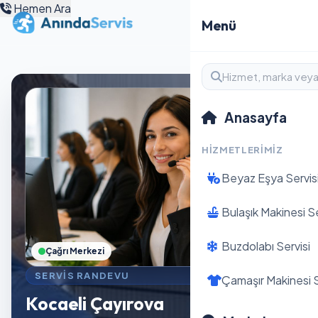
Hemen Ara
Menü
Anasayfa
HIZMETLERIMIZ
Beyaz Eşya Servis
Bulaşık Makinesi Se
Buzdolabı Servisi
Çağrı Merkezi
SERVIS RANDEVU
Çamaşır Makinesi S
Kocaeli Çayırova