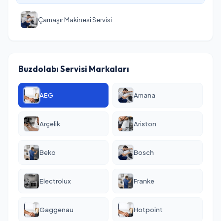
Çamaşır Makinesi Servisi
Buzdolabı Servisi Markaları
AEG
Amana
Arçelik
Ariston
Beko
Bosch
Electrolux
Franke
Gaggenau
Hotpoint