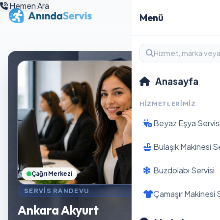
Hemen Ara
Menü
Anasayfa
HIZMETLERIMIZ
Beyaz Eşya Servis
Bulaşık Makinesi Se
Buzdolabı Servisi
Çağrı Merkezi
SERVIS RANDEVU
Çamaşır Makinesi S
Ankara Akyurt