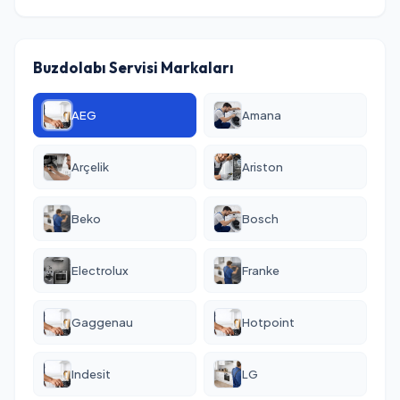
Buzdolabı Servisi Markaları
AEG
Amana
Arçelik
Ariston
Beko
Bosch
Electrolux
Franke
Gaggenau
Hotpoint
Indesit
LG