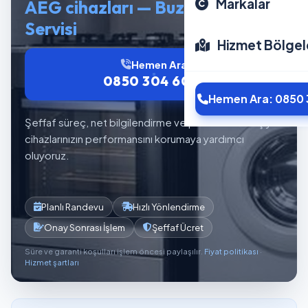
Markalar
AEG cihazları — Buzdolabı
Servisi
Hizmet Bölgel
Hemen Ara
0850 304 6012
Hemen Ara: 0850 
Şeffaf süreç, net bilgilendirme ve planlı servis akışıyla
cihazlarınızın performansını korumaya yardımcı
oluyoruz.
Planlı Randevu
Hızlı Yönlendirme
Onay Sonrası İşlem
Şeffaf Ücret
Süre ve garanti koşulları işlem öncesi paylaşılır.
Fiyat politikası
·
Hizmet şartları