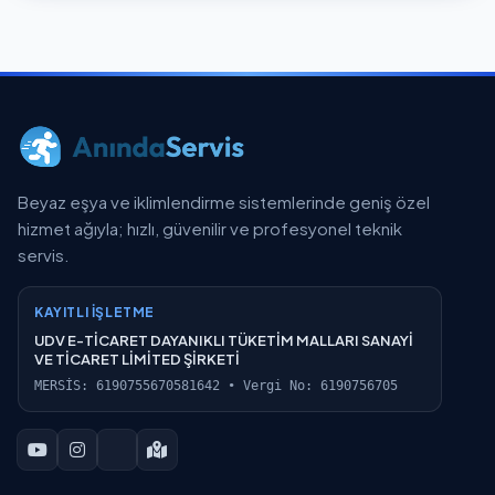
Beyaz eşya ve iklimlendirme sistemlerinde geniş özel
hizmet ağıyla; hızlı, güvenilir ve profesyonel teknik
servis.
KAYITLI İŞLETME
UDV E-TİCARET DAYANIKLI TÜKETİM MALLARI SANAYİ
VE TİCARET LİMİTED ŞİRKETİ
MERSİS: 6190755670581642 • Vergi No: 6190756705