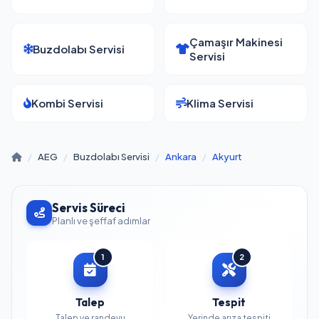
Çamaşır Makinesi
Buzdolabı Servisi
Servisi
Kombi Servisi
Klima Servisi
/
AEG
/
Buzdolabı Servisi
/
Ankara
/
Akyurt
Servis Süreci
Planlı ve şeffaf adımlar
1
2
Talep
Tespit
Talep ve randevu
Yerinde arıza tespiti