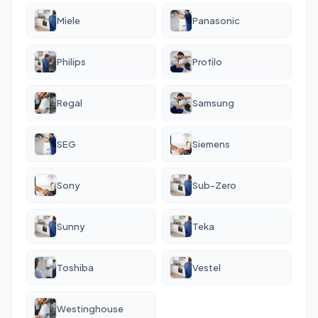
Miele
Panasonic
Philips
Profilo
Regal
Samsung
SEG
Siemens
Sony
Sub-Zero
Sunny
Teka
Toshiba
Vestel
Westinghouse