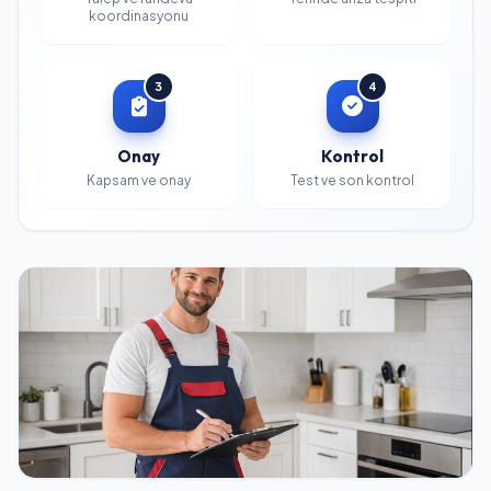
koordinasyonu
3
4
Onay
Kontrol
Kapsam ve onay
Test ve son kontrol