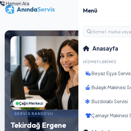
Hemen Ara
Menü
Anasayfa
HIZMETLERIMIZ
Beyaz Eşya Servis
Bulaşık Makinesi Se
Buzdolabı Servisi
Çağrı Merkezi
SERVIS RANDEVU
Çamaşır Makinesi S
Tekirdağ Ergene