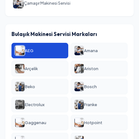
Çamaşır Makinesi Servisi
Bulaşık Makinesi Servisi Markaları
AEG
Amana
Arçelik
Ariston
Beko
Bosch
Electrolux
Franke
Gaggenau
Hotpoint