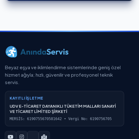
Beyaz eşya ve iklimlendirme sistemlerinde geniş özel
hizmet ağıyla; hızlı, güvenilir ve profesyonel teknik
servis.
KAYITLI İŞLETME
UDV E-TİCARET DAYANIKLI TÜKETİM MALLARI SANAYİ
VE TİCARET LİMİTED ŞİRKETİ
MERSİS: 6190755670581642 • Vergi No: 6190756705