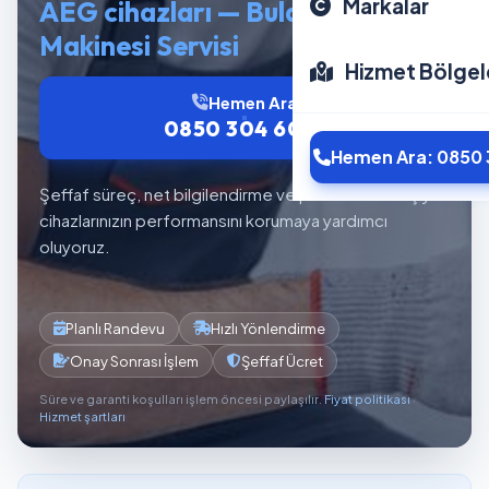
Markalar
AEG cihazları — Bulaşık
Makinesi Servisi
Hizmet Bölgel
Hemen Ara
0850 304 6012
Hemen Ara: 0850 
Şeffaf süreç, net bilgilendirme ve planlı servis akışıyla
cihazlarınızın performansını korumaya yardımcı
oluyoruz.
Planlı Randevu
Hızlı Yönlendirme
Onay Sonrası İşlem
Şeffaf Ücret
Süre ve garanti koşulları işlem öncesi paylaşılır.
Fiyat politikası
·
Hizmet şartları