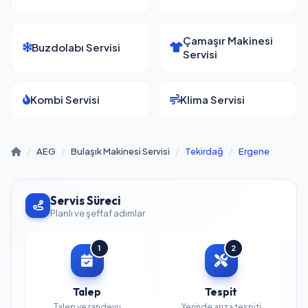
Çamaşır Makinesi
Buzdolabı Servisi
Servisi
Kombi Servisi
Klima Servisi
/
AEG
/
Bulaşık Makinesi Servisi
/
Tekirdağ
/
Ergene
Servis Süreci
Planlı ve şeffaf adımlar
1
2
Talep
Tespit
Talep ve randevu
Yerinde arıza tespiti