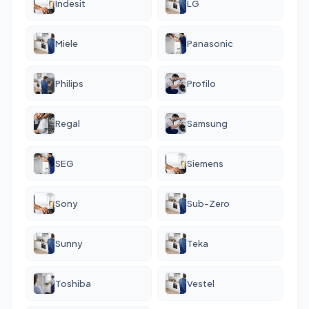
Indesit
LG
Miele
Panasonic
Philips
Profilo
Regal
Samsung
SEG
Siemens
Sony
Sub-Zero
Sunny
Teka
Toshiba
Vestel