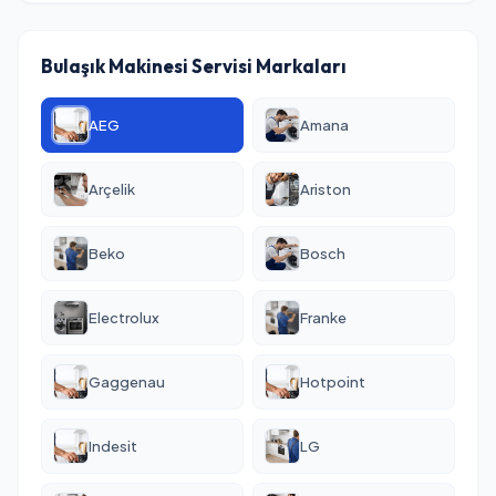
Bulaşık Makinesi Servisi Markaları
AEG
Amana
Arçelik
Ariston
Beko
Bosch
Electrolux
Franke
Gaggenau
Hotpoint
Indesit
LG