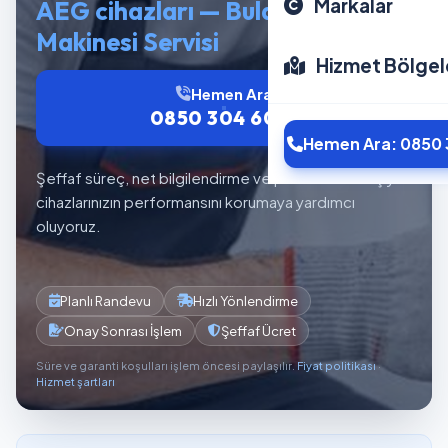
Markalar
AEG cihazları — Bulaşık
Makinesi Servisi
Hizmet Bölgel
Hemen Ara
0850 304 6012
Hemen Ara: 0850 
Şeffaf süreç, net bilgilendirme ve planlı servis akışıyla
cihazlarınızın performansını korumaya yardımcı
oluyoruz.
Planlı Randevu
Hızlı Yönlendirme
Onay Sonrası İşlem
Şeffaf Ücret
Süre ve garanti koşulları işlem öncesi paylaşılır.
Fiyat politikası
·
Hizmet şartları