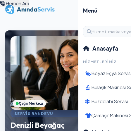
Hemen Ara
Menü
Anasayfa
HIZMETLERIMIZ
Beyaz Eşya Servis
Bulaşık Makinesi Se
Buzdolabı Servisi
Çağrı Merkezi
SERVIS RANDEVU
Çamaşır Makinesi S
Denizli Beyağaç