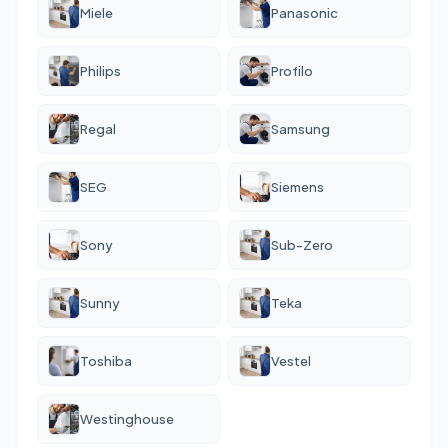
Miele
Panasonic
Philips
Profilo
Regal
Samsung
SEG
Siemens
Sony
Sub-Zero
Sunny
Teka
Toshiba
Vestel
Westinghouse