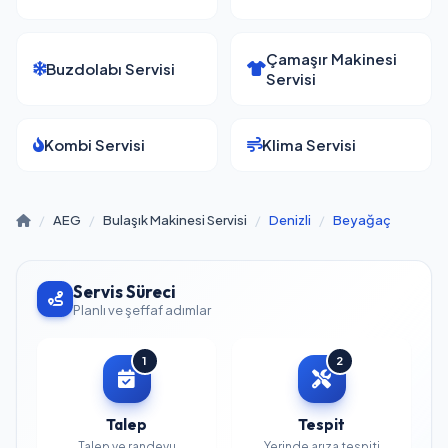
Çamaşır Makinesi
Buzdolabı Servisi
Servisi
Kombi Servisi
Klima Servisi
/
AEG
/
Bulaşık Makinesi Servisi
/
Denizli
/
Beyağaç
Servis Süreci
Planlı ve şeffaf adımlar
1
2
Talep
Tespit
Talep ve randevu
Yerinde arıza tespiti