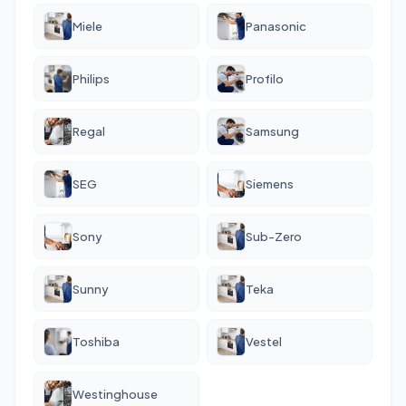
Miele
Panasonic
Philips
Profilo
Regal
Samsung
SEG
Siemens
Sony
Sub-Zero
Sunny
Teka
Toshiba
Vestel
Westinghouse