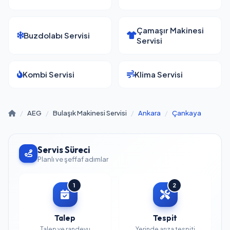
Çamaşır Makinesi
Buzdolabı Servisi
Servisi
Kombi Servisi
Klima Servisi
/
AEG
/
Bulaşık Makinesi Servisi
/
Ankara
/
Çankaya
Servis Süreci
Planlı ve şeffaf adımlar
1
2
Talep
Tespit
Talep ve randevu
Yerinde arıza tespiti