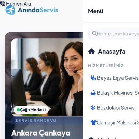
Hemen Ara
Menü
Anasayfa
HIZMETLERIMIZ
Beyaz Eşya Servis
Bulaşık Makinesi Se
Buzdolabı Servisi
Çağrı Merkezi
SERVIS RANDEVU
Çamaşır Makinesi S
Ankara Çankaya