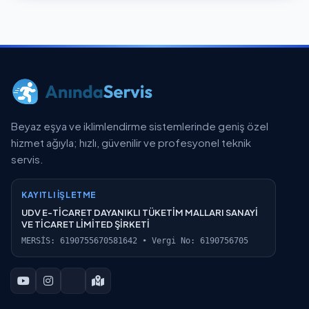
Beyaz eşya ve iklimlendirme sistemlerinde geniş özel
hizmet ağıyla; hızlı, güvenilir ve profesyonel teknik
servis.
KAYITLI İŞLETME
UDV E-TİCARET DAYANIKLI TÜKETİM MALLARI SANAYİ
VE TİCARET LİMİTED ŞİRKETİ
MERSİS: 6190755670581642 • Vergi No: 6190756705