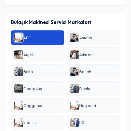
Bulaşık Makinesi Servisi Markaları
AEG
Amana
Arçelik
Ariston
Beko
Bosch
Electrolux
Franke
Gaggenau
Hotpoint
Indesit
LG