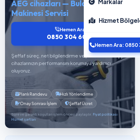
Markalar
AEG cihazları — Bulaşık
Makinesi Servisi
Hizmet Bölgel
Hemen Ara
0850 304 6012
Hemen Ara: 0850 
Şeffaf süreç, net bilgilendirme ve planlı servis akışıyla
cihazlarınızın performansını korumaya yardımcı
oluyoruz.
Planlı Randevu
Hızlı Yönlendirme
Onay Sonrası İşlem
Şeffaf Ücret
Süre ve garanti koşulları işlem öncesi paylaşılır.
Fiyat politikası
·
Hizmet şartları