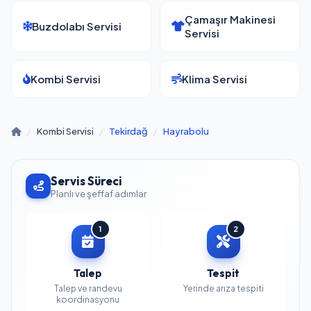
Çamaşır Makinesi
Buzdolabı Servisi
Servisi
Kombi Servisi
Klima Servisi
/
Kombi Servisi
/
Tekirdağ
/
Hayrabolu
Servis Süreci
Planlı ve şeffaf adımlar
1
2
Talep
Tespit
Talep ve randevu
Yerinde arıza tespiti
koordinasyonu