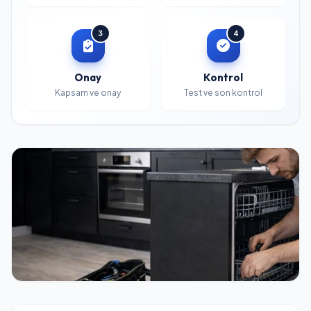
3
4
Onay
Kontrol
Kapsam ve onay
Test ve son kontrol