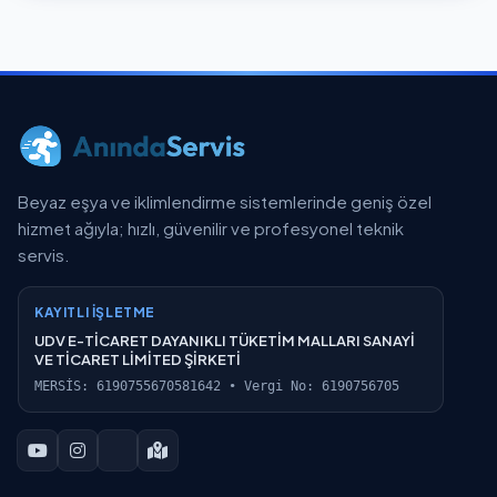
Beyaz eşya ve iklimlendirme sistemlerinde geniş özel
hizmet ağıyla; hızlı, güvenilir ve profesyonel teknik
servis.
KAYITLI İŞLETME
UDV E-TİCARET DAYANIKLI TÜKETİM MALLARI SANAYİ
VE TİCARET LİMİTED ŞİRKETİ
MERSİS: 6190755670581642 • Vergi No: 6190756705