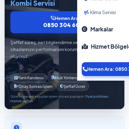
Kombi Servisi
Klima Servisi
Hemen Ara
0850 304 6012
Markalar
Şeffaf süreç, net bilgilendirme ve planlı servis akışıyla
Hizmet Bölgel
cihazlarınızın performansını korumaya yardımcı
oluyoruz.
Hemen Ara: 0850 
Planlı Randevu
Hızlı Yönlendirme
Onay Sonrası İşlem
Şeffaf Ücret
Süre ve garanti koşulları işlem öncesi paylaşılır.
Fiyat politikası
·
Hizmet şartları