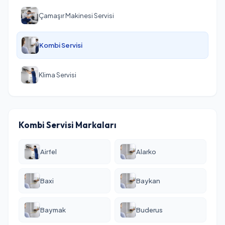
Çamaşır Makinesi Servisi
Kombi Servisi
Klima Servisi
Kombi Servisi Markaları
Airfel
Alarko
Baxi
Baykan
Baymak
Buderus