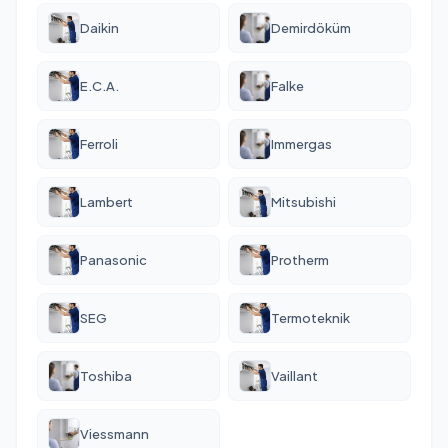
Daikin
Demirdöküm
E.C.A.
Falke
Ferroli
Immergas
Lambert
Mitsubishi
Panasonic
Protherm
SEG
Termoteknik
Toshiba
Vaillant
Viessmann