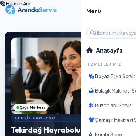
Hemen Ara
Menü
Anasayfa
HIZMETLERIMIZ
Beyaz Eşya Servis
Bulaşık Makinesi Se
Buzdolabı Servisi
Çağrı Merkezi
SERVIS RANDEVU
Çamaşır Makinesi S
Tekirdağ Hayrabolu
Kombi Servisi