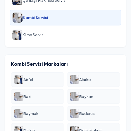
Çamaşır Makinesi Servisi
Kombi Servisi
Klima Servisi
Kombi Servisi Markaları
Airfel
Alarko
Baxi
Baykan
Baymak
Buderus
Daikin
Demirdöküm