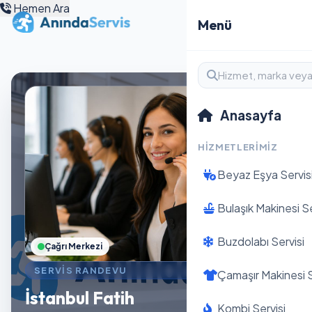
Hemen Ara
Menü
Anasayfa
HIZMETLERIMIZ
Beyaz Eşya Servis
Bulaşık Makinesi Se
Buzdolabı Servisi
Çağrı Merkezi
SERVIS RANDEVU
Çamaşır Makinesi S
İstanbul Fatih
Kombi Servisi