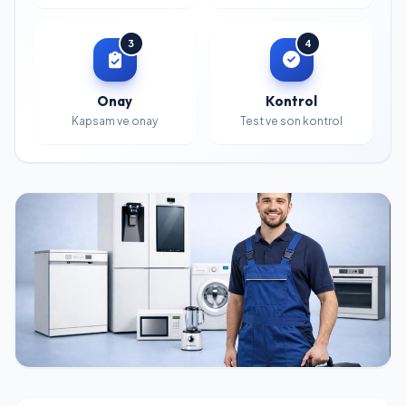
3
4
Onay
Kontrol
Kapsam ve onay
Test ve son kontrol