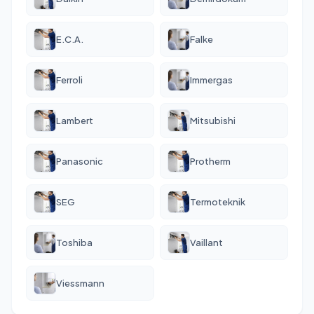
E.C.A.
Falke
Ferroli
Immergas
Lambert
Mitsubishi
Panasonic
Protherm
SEG
Termoteknik
Toshiba
Vaillant
Viessmann