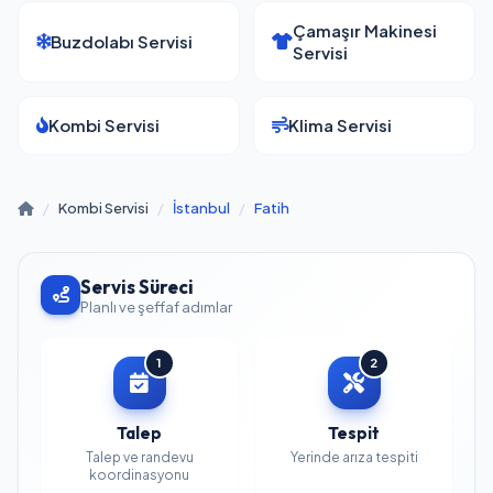
Çamaşır Makinesi
Buzdolabı Servisi
Servisi
Kombi Servisi
Klima Servisi
/
Kombi Servisi
/
İstanbul
/
Fatih
Servis Süreci
Planlı ve şeffaf adımlar
1
2
Talep
Tespit
Talep ve randevu
Yerinde arıza tespiti
koordinasyonu