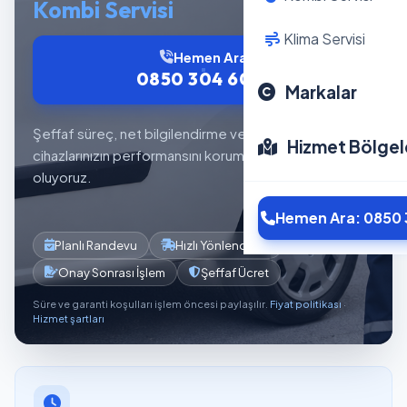
Kombi Servisi
Klima Servisi
Hemen Ara
0850 304 6012
Markalar
Şeffaf süreç, net bilgilendirme ve planlı servis akışıyla
Hizmet Bölgel
cihazlarınızın performansını korumaya yardımcı
oluyoruz.
Hemen Ara: 0850 
Planlı Randevu
Hızlı Yönlendirme
Onay Sonrası İşlem
Şeffaf Ücret
Süre ve garanti koşulları işlem öncesi paylaşılır.
Fiyat politikası
·
Hizmet şartları