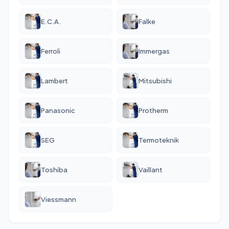
E.C.A.
Falke
Ferroli
Immergas
Lambert
Mitsubishi
Panasonic
Protherm
SEG
Termoteknik
Toshiba
Vaillant
Viessmann