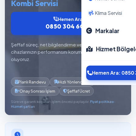
Kombi Servisi
Klima Servisi
Hemen Ara
0850 304 6012
Markalar
Şeffaf süreç, net bilgilendirme ve planlı servis akışıyla
Hizmet Bölgel
cihazlarınızın performansını korumaya yardımcı
oluyoruz.
Hemen Ara: 0850 
Planlı Randevu
Hızlı Yönlendirme
Onay Sonrası İşlem
Şeffaf Ücret
Süre ve garanti koşulları işlem öncesi paylaşılır.
Fiyat politikası
·
Hizmet şartları