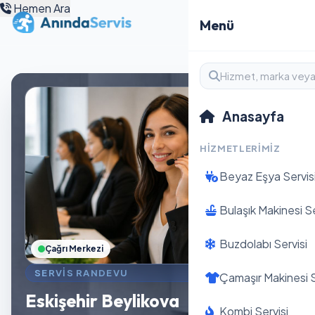
Hemen Ara
Menü
Anasayfa
HIZMETLERIMIZ
Beyaz Eşya Servis
Bulaşık Makinesi Se
Buzdolabı Servisi
Çağrı Merkezi
SERVIS RANDEVU
Çamaşır Makinesi S
Eskişehir Beylikova
Kombi Servisi