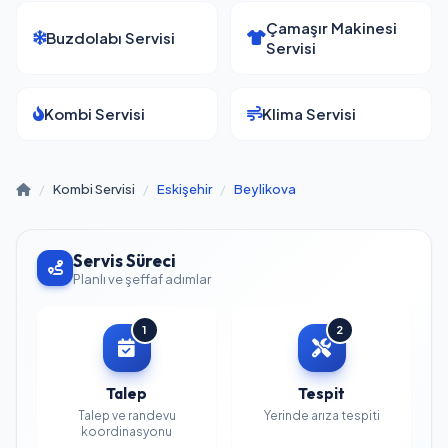
Çamaşır Makinesi
Buzdolabı Servisi
Servisi
Kombi Servisi
Klima Servisi
/
Kombi Servisi
/
Eskişehir
/
Beylikova
Servis Süreci
Planlı ve şeffaf adımlar
1
2
Talep
Tespit
Talep ve randevu
Yerinde arıza tespiti
koordinasyonu