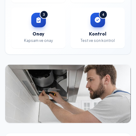
3
4
Onay
Kontrol
Kapsam ve onay
Test ve son kontrol