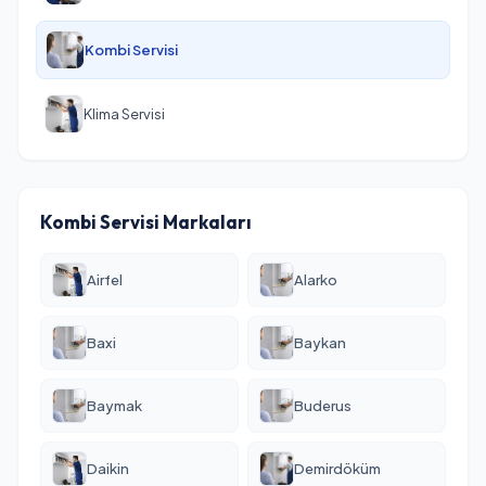
Kombi Servisi
Klima Servisi
Kombi Servisi Markaları
Airfel
Alarko
Baxi
Baykan
Baymak
Buderus
Daikin
Demirdöküm