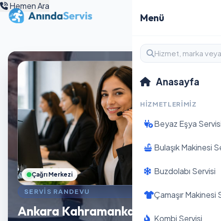
Hemen Ara
Menü
Anasayfa
HIZMETLERIMIZ
Beyaz Eşya Servis
Bulaşık Makinesi Se
Buzdolabı Servisi
Çağrı Merkezi
SERVIS RANDEVU
Çamaşır Makinesi S
Ankara Kahramankazan
Kombi Servisi