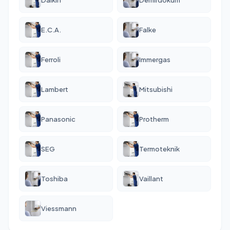
E.C.A.
Falke
Ferroli
Immergas
Lambert
Mitsubishi
Panasonic
Protherm
SEG
Termoteknik
Toshiba
Vaillant
Viessmann