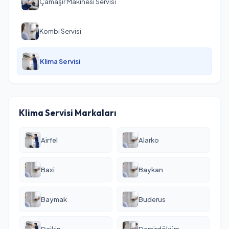
Çamaşır Makinesi Servisi
Kombi Servisi
Klima Servisi
Klima Servisi Markaları
Airfel
Alarko
Baxi
Baykan
Baymak
Buderus
Daikin
Demirdöküm