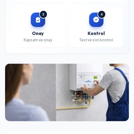
3
4
Onay
Kontrol
Kapsam ve onay
Test ve son kontrol