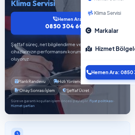
Klima Servisi
Klima Servisi
Hemen Ara
0850 304 6012
Markalar
Şeffaf süreç, net bilgilendirme ve planlı servis akışıyla
Hizmet Bölgel
cihazlarınızın performansını korumaya yardımcı
oluyoruz.
Hemen Ara: 0850 
Planlı Randevu
Hızlı Yönlendirme
Onay Sonrası İşlem
Şeffaf Ücret
Süre ve garanti koşulları işlem öncesi paylaşılır.
Fiyat politikası
·
Hizmet şartları