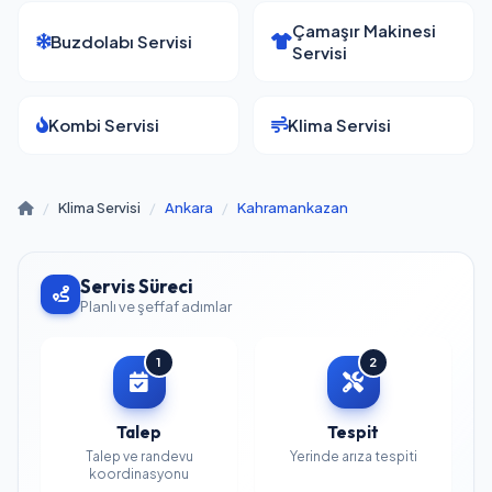
Çamaşır Makinesi
Buzdolabı Servisi
Servisi
Kombi Servisi
Klima Servisi
/
Klima Servisi
/
Ankara
/
Kahramankazan
Servis Süreci
Planlı ve şeffaf adımlar
1
2
Talep
Tespit
Talep ve randevu
Yerinde arıza tespiti
koordinasyonu