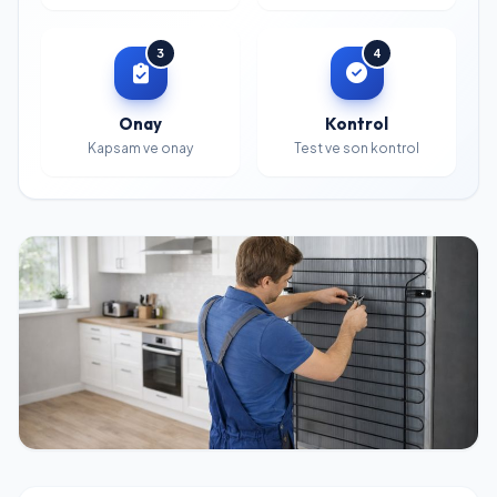
3
4
Onay
Kontrol
Kapsam ve onay
Test ve son kontrol