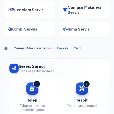
Çamaşır Makinesi
Buzdolabı Servisi
Servisi
Kombi Servisi
Klima Servisi
/
Çamaşır Makinesi Servisi
/
Denizli
/
Çivril
Servis Süreci
Planlı ve şeffaf adımlar
1
2
Talep
Tespit
Talep ve randevu
Yerinde arıza tespiti
koordinasyonu