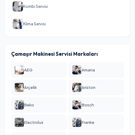
Kombi Servisi
Klima Servisi
Çamaşır Makinesi Servisi Markaları
AEG
Amana
Arçelik
Ariston
Beko
Bosch
Electrolux
Franke