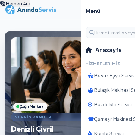
Hemen Ara
Menü
Anasayfa
HIZMETLERIMIZ
Beyaz Eşya Servis
Bulaşık Makinesi Se
Buzdolabı Servisi
Çağrı Merkezi
SERVIS RANDEVU
Çamaşır Makinesi S
Denizli Çivril
Kombi Servisi