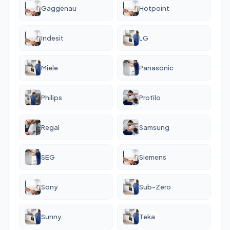
Gaggenau
Hotpoint
Indesit
LG
Miele
Panasonic
Philips
Profilo
Regal
Samsung
SEG
Siemens
Sony
Sub-Zero
Sunny
Teka