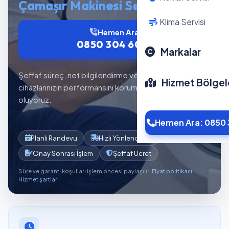
Çamaşır Makinesi Servisi
Klima Servisi
Hemen Ara
0850 304 6012
Markalar
Şeffaf süreç, net bilgilendirme ve planlı servis akışıyla
Hizmet Bölgel
cihazlarınızın performansını korumaya yardımcı
oluyoruz.
Hemen Ara: 0850 
Planlı Randevu
Hızlı Yönlendirme
Onay Sonrası İşlem
Şeffaf Ücret
Süre ve garanti koşulları işlem öncesi paylaşılır.
Fiyat politikası
·
Hizmet şartları