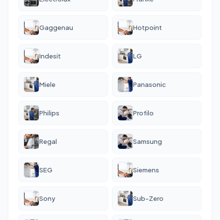
Gaggenau
Hotpoint
Indesit
LG
Miele
Panasonic
Philips
Profilo
Regal
Samsung
SEG
Siemens
Sony
Sub-Zero