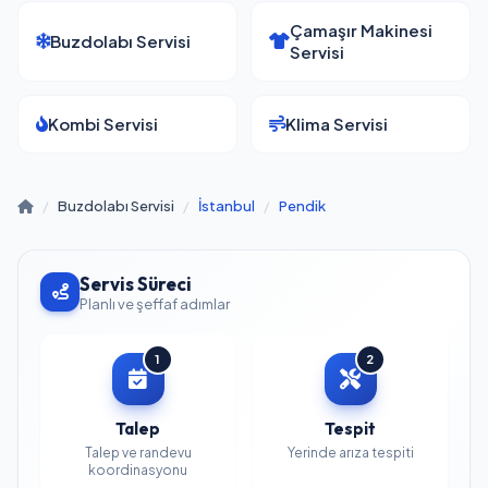
Çamaşır Makinesi
Buzdolabı Servisi
Servisi
Kombi Servisi
Klima Servisi
/
Buzdolabı Servisi
/
İstanbul
/
Pendik
Servis Süreci
Planlı ve şeffaf adımlar
1
2
Talep
Tespit
Talep ve randevu
Yerinde arıza tespiti
koordinasyonu