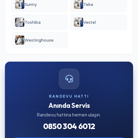
Sunny
Teka
Toshiba
Vestel
Westinghouse
RANDEVU HATTI
Anında Servis
Randevu hattına hemen ulaşın.
0850 304 6012