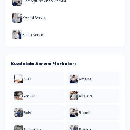
Çamaşır Makinesi Servisi
Kombi Servisi
Klima Servisi
Buzdolabı Servisi Markaları
AEG
Amana
Arçelik
Ariston
Beko
Bosch
Electrolux
Franke