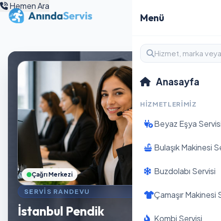
Hemen Ara
Menü
Anasayfa
HIZMETLERIMIZ
Beyaz Eşya Servis
Bulaşık Makinesi Se
Buzdolabı Servisi
Çağrı Merkezi
SERVIS RANDEVU
Çamaşır Makinesi S
İstanbul Pendik
Kombi Servisi