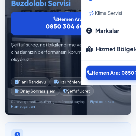
Buzdolabı Servisi
Klima Servisi
Hemen Ara
0850 304 6012
Markalar
Şeffaf süreç, net bilgilendirme ve planlı servis akışıyla
Hizmet Bölgel
cihazlarınızın performansını korumaya yardımcı
oluyoruz.
Hemen Ara: 0850 
Planlı Randevu
Hızlı Yönlendirme
Onay Sonrası İşlem
Şeffaf Ücret
Süre ve garanti koşulları işlem öncesi paylaşılır.
Fiyat politikası
·
Hizmet şartları