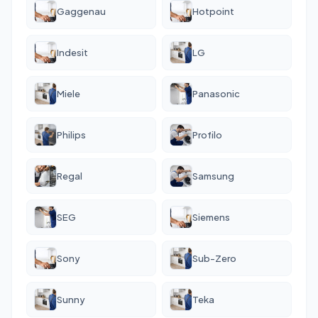
Gaggenau
Hotpoint
Indesit
LG
Miele
Panasonic
Philips
Profilo
Regal
Samsung
SEG
Siemens
Sony
Sub-Zero
Sunny
Teka