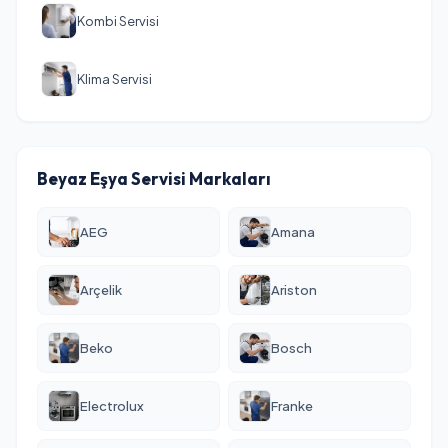
Kombi Servisi
Klima Servisi
Beyaz Eşya Servisi Markaları
AEG
Amana
Arçelik
Ariston
Beko
Bosch
Electrolux
Franke