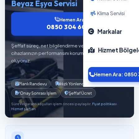
Beyaz Eşya Servisi
Klima Servisi
Hemen Ara
0850 304 6012
Markalar
Şeffaf süreç, net bilgilendirme ve planlı servis akışıyla
Hizmet Bölgel
cihazlarınızın performansını korumaya yardımcı
oluyoruz.
Hemen Ara: 0850 
Planlı Randevu
Hızlı Yönlendirme
Onay Sonrası İşlem
Şeffaf Ücret
Süre ve garanti koşulları işlem öncesi paylaşılır.
Fiyat politikası
·
Hizmet şartları