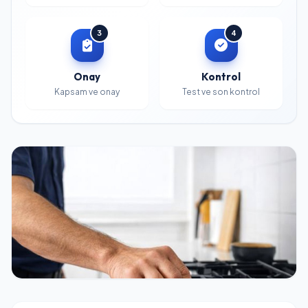
3
4
Onay
Kontrol
Kapsam ve onay
Test ve son kontrol