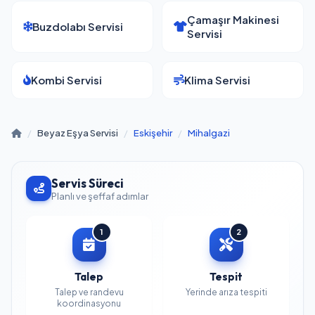
Çamaşır Makinesi
Buzdolabı Servisi
Servisi
Kombi Servisi
Klima Servisi
/
Beyaz Eşya Servisi
/
Eskişehir
/
Mihalgazi
Servis Süreci
Planlı ve şeffaf adımlar
1
2
Talep
Tespit
Talep ve randevu
Yerinde arıza tespiti
koordinasyonu