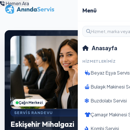
Hemen Ara
Menü
Anasayfa
HIZMETLERIMIZ
Beyaz Eşya Servis
Bulaşık Makinesi Se
Buzdolabı Servisi
Çağrı Merkezi
SERVIS RANDEVU
Çamaşır Makinesi S
Eskişehir Mihalgazi
Kombi Servisi