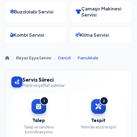
Çamaşır Makinesi
Buzdolabı Servisi
Servisi
Kombi Servisi
Klima Servisi
/
Beyaz Eşya Servisi
/
Denizli
/
Pamukkale
Servis Süreci
Planlı ve şeffaf adımlar
1
2
Talep
Tespit
Talep ve randevu
Yerinde arıza tespiti
koordinasyonu