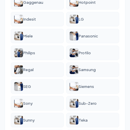
Gaggenau
Hotpoint
Indesit
LG
Miele
Panasonic
Philips
Profilo
Regal
Samsung
SEG
Siemens
Sony
Sub-Zero
Sunny
Teka