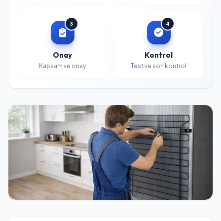
3
4
Onay
Kontrol
Kapsam ve onay
Test ve son kontrol