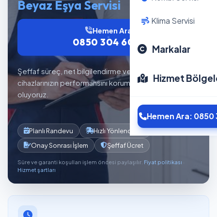
Beyaz Eşya Servisi
Klima Servisi
Hemen Ara
0850 304 6012
Markalar
Şeffaf süreç, net bilgilendirme ve planlı servis akışıyla
Hizmet Bölgel
cihazlarınızın performansını korumaya yardımcı
oluyoruz.
Hemen Ara: 0850 
Planlı Randevu
Hızlı Yönlendirme
Onay Sonrası İşlem
Şeffaf Ücret
Süre ve garanti koşulları işlem öncesi paylaşılır.
Fiyat politikası
·
Hizmet şartları