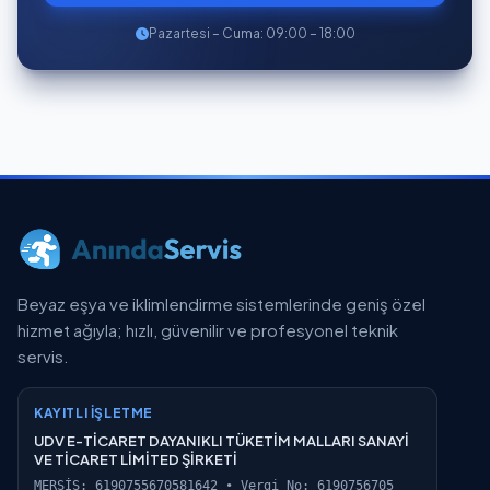
Pazartesi – Cuma: 09:00 – 18:00
Beyaz eşya ve iklimlendirme sistemlerinde geniş özel
hizmet ağıyla; hızlı, güvenilir ve profesyonel teknik
servis.
KAYITLI İŞLETME
UDV E-TİCARET DAYANIKLI TÜKETİM MALLARI SANAYİ
VE TİCARET LİMİTED ŞİRKETİ
MERSİS: 6190755670581642 • Vergi No: 6190756705