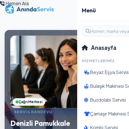
Hemen Ara
Menü
Anasayfa
HIZMETLERIMIZ
Beyaz Eşya Servis
Bulaşık Makinesi Se
Buzdolabı Servisi
Çağrı Merkezi
SERVIS RANDEVU
Çamaşır Makinesi S
Denizli Pamukkale
Kombi Servisi