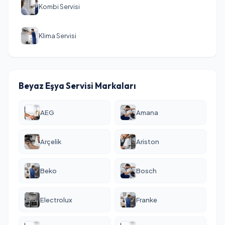
Kombi Servisi
Klima Servisi
Beyaz Eşya Servisi Markaları
AEG
Amana
Arçelik
Ariston
Beko
Bosch
Electrolux
Franke