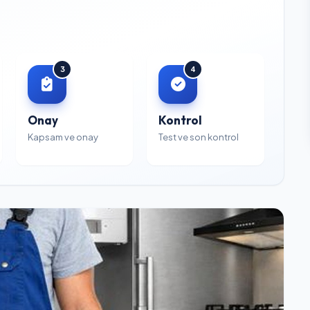
3
4
Onay
Kontrol
Kapsam ve onay
Test ve son kontrol