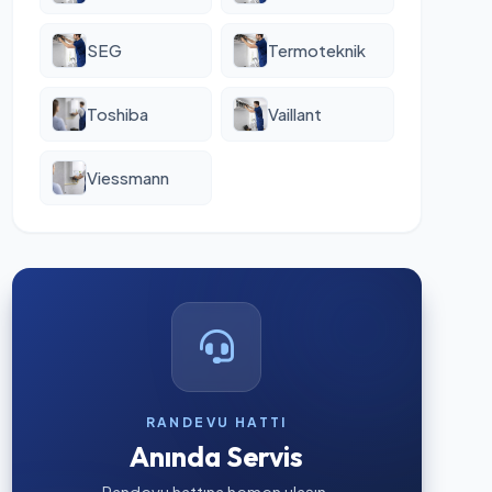
SEG
Termoteknik
Toshiba
Vaillant
Viessmann
RANDEVU HATTI
Anında Servis
Randevu hattına hemen ulaşın.