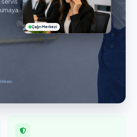
ı servis
orumaya
Çağrı Merkezi
litikası
·