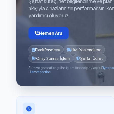
Şeffaf süreç, net bilgilendirme ve planl
akışıyla cihazlarınızın performansını k
yardımcı oluyoruz.
Hemen Ara
Planlı Randevu
Hızlı Yönlendirme
Onay Sonrası İşlem
Şeffaf Ücret
Süre ve garanti koşulları işlem öncesi paylaşılır.
Fiyat po
Hizmet şartları