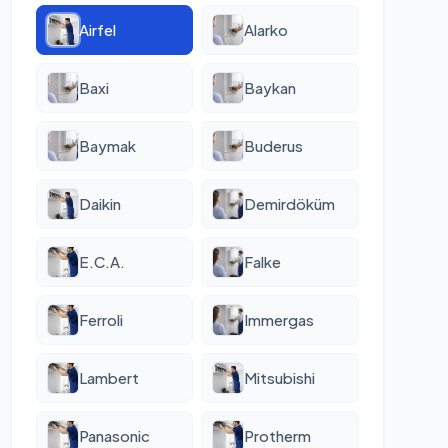
Airfel
Alarko
Baxi
Baykan
Baymak
Buderus
Daikin
Demirdöküm
E.C.A.
Falke
Ferroli
Immergas
Lambert
Mitsubishi
Panasonic
Protherm