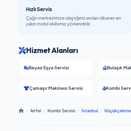
Hızlı Servis
Çağrı merkezimize ulaştığınız andan itibaren en
yakın mobil ekibimiz yönlendirilir.
Hizmet Alanları
Beyaz Eşya Servisi
Bulaşık Mak
Çamaşır Makinesi Servisi
Kombi Servi
/
Airfel
/
Kombi Servisi
/
İstanbul
/
Küçükçekme