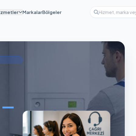
izmetler
Markalar
Bölgeler
ı —