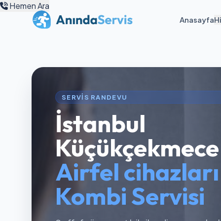
Hemen Ara
Anasayfa
H
SERVIS RANDEVU
İstanbul
Küçükçekmece
Airfel cihazlar
Kombi Servisi