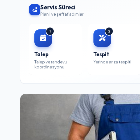
Servis Süreci
Planlı ve şeffaf adımlar
1
2
Talep
Tespit
Talep ve randevu
Yerinde arıza tespiti
koordinasyonu