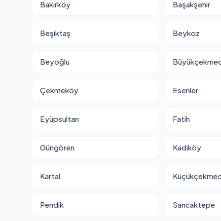
Bakırköy
Başakşehir
Beşiktaş
Beykoz
Beyoğlu
Büyükçekme
Çekmeköy
Esenler
Eyüpsultan
Fatih
Güngören
Kadıköy
Kartal
Küçükçekme
Pendik
Sancaktepe