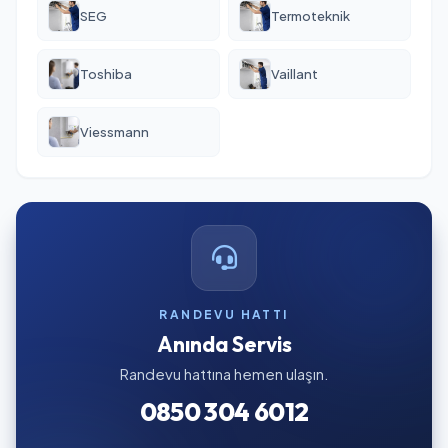
SEG
Termoteknik
Toshiba
Vaillant
Viessmann
RANDEVU HATTI
Anında Servis
Randevu hattına hemen ulaşın.
0850 304 6012