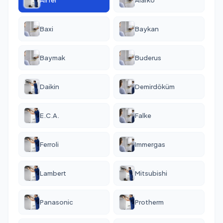
Baxi
Baykan
Baymak
Buderus
Daikin
Demirdöküm
E.C.A.
Falke
Ferroli
Immergas
Lambert
Mitsubishi
Panasonic
Protherm