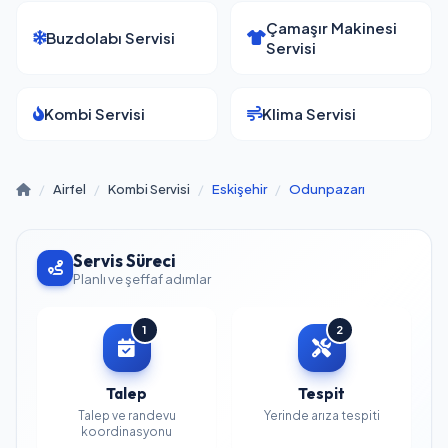
Çamaşır Makinesi
Buzdolabı Servisi
Servisi
Kombi Servisi
Klima Servisi
/
Airfel
/
Kombi Servisi
/
Eskişehir
/
Odunpazarı
Servis Süreci
Planlı ve şeffaf adımlar
1
2
Talep
Tespit
Talep ve randevu
Yerinde arıza tespiti
koordinasyonu