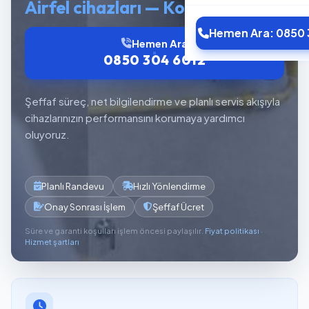
Airfel cihazları — Kombi Servisi
Hemen Ara: 0850 
Hemen Ara
0850 304 6012
Şeffaf süreç, net bilgilendirme ve planlı servis akışıyla
cihazlarınızın performansını korumaya yardımcı
oluyoruz.
Planlı Randevu
Hızlı Yönlendirme
Onay Sonrası İşlem
Şeffaf Ücret
Süre ve garanti koşulları işlem öncesi paylaşılır.
Fiyat politikası
·
Hizmet şartları