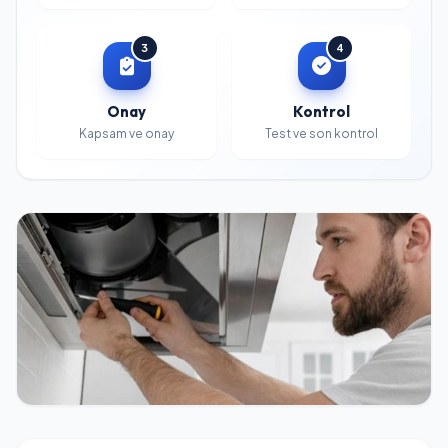
3
4
Onay
Kontrol
Kapsam ve onay
Test ve son kontrol