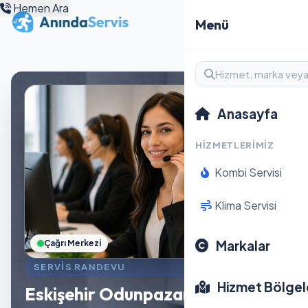
Hemen Ara
Menü
Anasayfa
HIZMETLERIMIZ
Kombi Servisi
Klima Servisi
Markalar
Çağrı Merkezi
SERVIS RANDEVU
Hizmet Bölgel
Eskişehir Odunpazarı