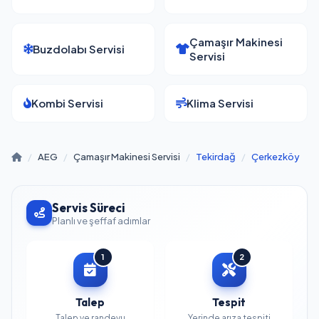
Çamaşır Makinesi
Buzdolabı Servisi
Servisi
Kombi Servisi
Klima Servisi
/
AEG
/
Çamaşır Makinesi Servisi
/
Tekirdağ
/
Çerkezköy
Servis Süreci
Planlı ve şeffaf adımlar
1
2
Talep
Tespit
Talep ve randevu
Yerinde arıza tespiti