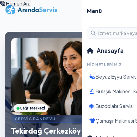
Hemen Ara
Menü
Anasayfa
HIZMETLERIMIZ
Beyaz Eşya Servis
Bulaşık Makinesi Se
Buzdolabı Servisi
Çağrı Merkezi
SERVIS RANDEVU
Çamaşır Makinesi S
Tekirdağ Çerkezköy