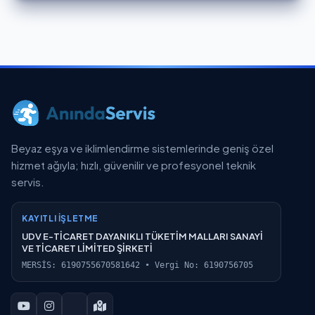
Beyaz eşya ve iklimlendirme sistemlerinde geniş özel
hizmet ağıyla; hızlı, güvenilir ve profesyonel teknik
servis.
KAYITLI İŞLETME
UDV E-TİCARET DAYANIKLI TÜKETİM MALLARI SANAYİ
VE TİCARET LİMİTED ŞİRKETİ
MERSİS: 6190755670581642 • Vergi No: 6190756705