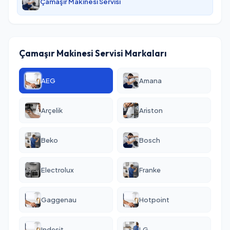
Çamaşır Makinesi Servisi
Çamaşır Makinesi Servisi Markaları
AEG
Amana
Arçelik
Ariston
Beko
Bosch
Electrolux
Franke
Gaggenau
Hotpoint
Indesit
LG