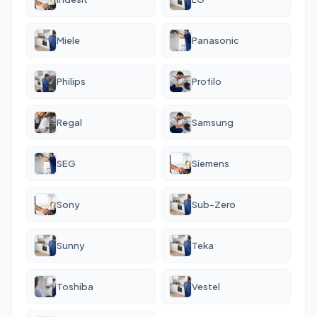
Miele
Panasonic
Philips
Profilo
Regal
Samsung
SEG
Siemens
Sony
Sub-Zero
Sunny
Teka
Toshiba
Vestel