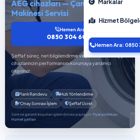
Markalar
AEG cihazları — Çamaşır
Makinesi Servisi
Hizmet Bölgel
Hemen Ara
0850 304 6012
Hemen Ara: 0850 
Şeffaf süreç, net bilgilendirme ve planlı servis akışıyla
cihazlarınızın performansını korumaya yardımcı
oluyoruz.
Planlı Randevu
Hızlı Yönlendirme
Onay Sonrası İşlem
Şeffaf Ücret
Süre ve garanti koşulları işlem öncesi paylaşılır.
Fiyat politikası
·
Hizmet şartları