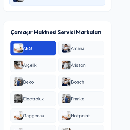
Çamaşır Makinesi Servisi Markaları
AEG
Amana
Arçelik
Ariston
Beko
Bosch
Electrolux
Franke
Gaggenau
Hotpoint