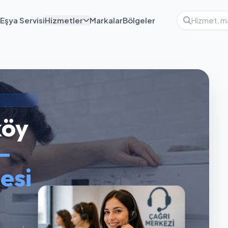
Eşya Servisi
Hizmetler
Markalar
Bölgeler
köy
—
esi