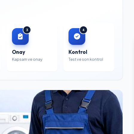
3
4
Onay
Kontrol
Kapsam ve onay
Test ve son kontrol