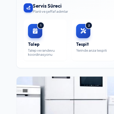
Servis Süreci
Planlı ve şeffaf adımlar
1
2
Talep
Tespit
Talep ve randevu
Yerinde arıza tespiti
koordinasyonu