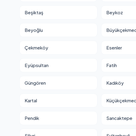
Beşiktaş
Beykoz
Beyoğlu
Büyükçekme
Çekmeköy
Esenler
Eyüpsultan
Fatih
Güngören
Kadıköy
Kartal
Küçükçekme
Pendik
Sancaktepe
Silivri
Sultanbeyli