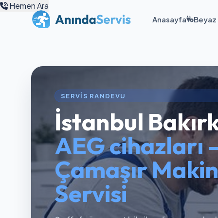
Hemen Ara
Anasayfa
Beyaz 
SERVIS RANDEVU
İstanbul Bakır
AEG cihazları 
Çamaşır Makin
Servisi