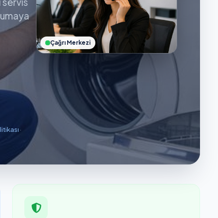
ı servis
orumaya
Çağrı Merkezi
litikası
·