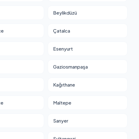
Beylikdüzü
ce
Çatalca
Esenyurt
Gaziosmanpaşa
Kağıthane
ce
Maltepe
Sarıyer
Sultangazi