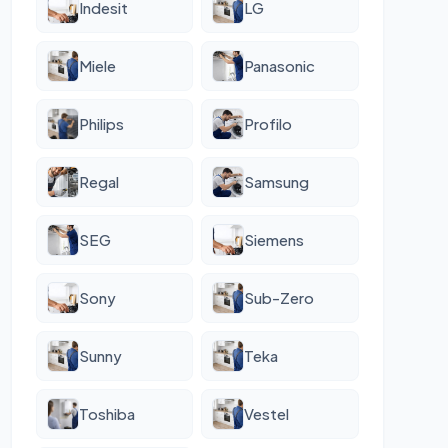
Indesit
LG
Miele
Panasonic
Philips
Profilo
Regal
Samsung
SEG
Siemens
Sony
Sub-Zero
Sunny
Teka
Toshiba
Vestel