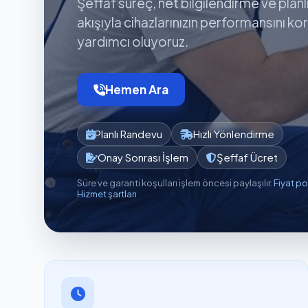
Şeffaf süreç, net bilgilendirme ve planl
akışıyla cihazlarınızın performansını k
yardımcı oluyoruz.
Hemen Ara
Planlı Randevu
Hızlı Yönlendirme
Onay Sonrası İşlem
Şeffaf Ücret
Süre ve garanti koşulları işlem öncesi paylaşılır.
Fiyat po
Hizmet şartları