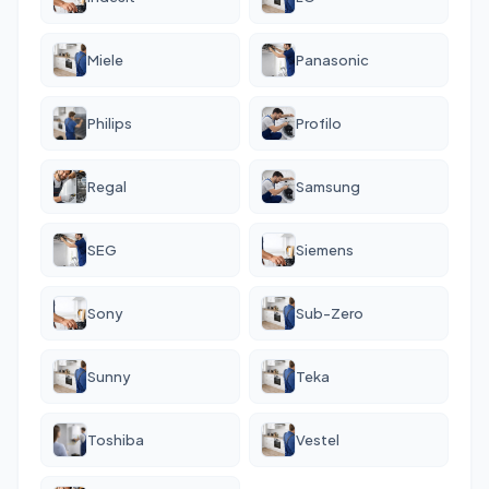
Miele
Panasonic
Philips
Profilo
Regal
Samsung
SEG
Siemens
Sony
Sub-Zero
Sunny
Teka
Toshiba
Vestel