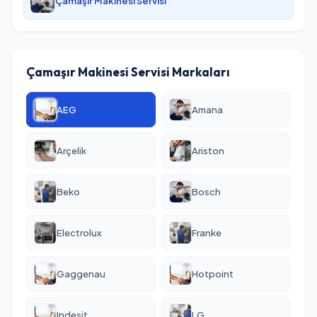
Çamaşır Makinesi Servisi
Çamaşır Makinesi Servisi Markaları
AEG
Amana
Arçelik
Ariston
Beko
Bosch
Electrolux
Franke
Gaggenau
Hotpoint
Indesit
LG