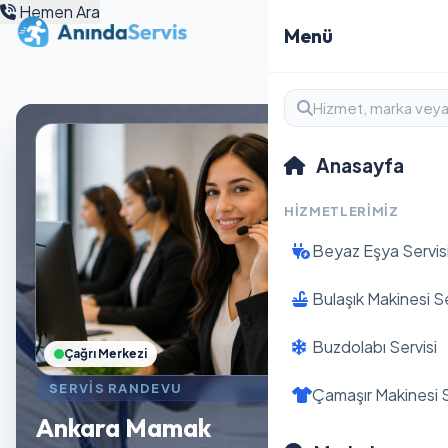
Hemen Ara
Menü
Anasayfa
HIZMETLERIMIZ
Beyaz Eşya Servis
Bulaşık Makinesi Se
Buzdolabı Servisi
Çağrı Merkezi
SERVIS RANDEVU
Çamaşır Makinesi S
Ankara Mamak