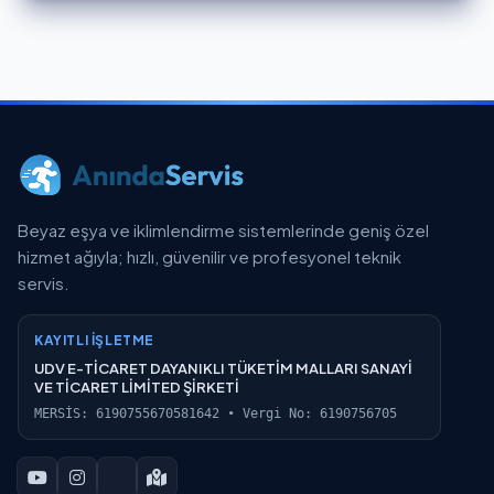
Beyaz eşya ve iklimlendirme sistemlerinde geniş özel
hizmet ağıyla; hızlı, güvenilir ve profesyonel teknik
servis.
KAYITLI İŞLETME
UDV E-TİCARET DAYANIKLI TÜKETİM MALLARI SANAYİ
VE TİCARET LİMİTED ŞİRKETİ
MERSİS: 6190755670581642 • Vergi No: 6190756705