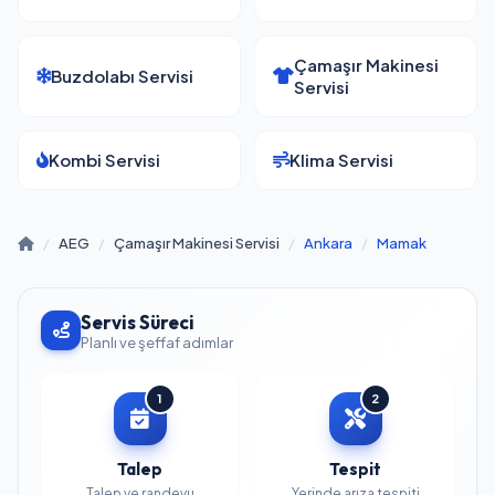
Çamaşır Makinesi
Buzdolabı Servisi
Servisi
Kombi Servisi
Klima Servisi
/
AEG
/
Çamaşır Makinesi Servisi
/
Ankara
/
Mamak
Servis Süreci
Planlı ve şeffaf adımlar
1
2
Talep
Tespit
Talep ve randevu
Yerinde arıza tespiti