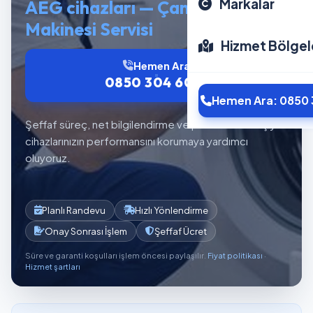
Markalar
AEG cihazları — Çamaşır
Makinesi Servisi
Hizmet Bölgel
Hemen Ara
0850 304 6012
Hemen Ara: 0850 
Şeffaf süreç, net bilgilendirme ve planlı servis akışıyla
cihazlarınızın performansını korumaya yardımcı
oluyoruz.
Planlı Randevu
Hızlı Yönlendirme
Onay Sonrası İşlem
Şeffaf Ücret
Süre ve garanti koşulları işlem öncesi paylaşılır.
Fiyat politikası
·
Hizmet şartları