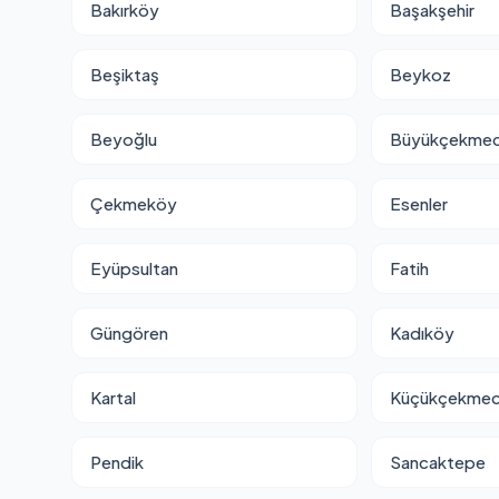
Bakırköy
Başakşehir
Beşiktaş
Beykoz
Beyoğlu
Büyükçekme
Çekmeköy
Esenler
Eyüpsultan
Fatih
Güngören
Kadıköy
Kartal
Küçükçekme
Pendik
Sancaktepe