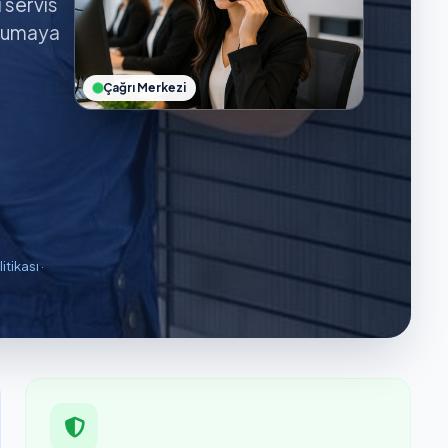
ı servis
orumaya
Çağrı Merkezi
litikası
·