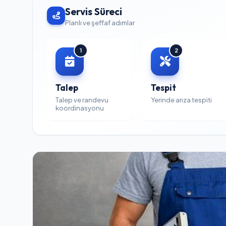
Servis Süreci
Planlı ve şeffaf adımlar
1
2
Talep
Tespit
Talep ve randevu
Yerinde arıza tespiti
koordinasyonu