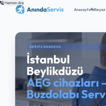
Hemen Ara
Anasayfa
Beyaz 
SERVIS RANDEVU
İstanbul
Beylikdüzü
AEG cihazları 
Buzdolabı Servi