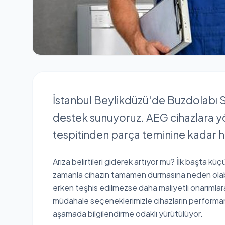
İstanbul Beylikdüzü'de Buzdolabı Ser
destek sunuyoruz. AEG cihazlara yöne
tespitinden parça teminine kadar h
Arıza belirtileri giderek artıyor mu? İlk başta kü
zamanla cihazın tamamen durmasına neden olabil
erken teşhis edilmezse daha maliyetli onarımlara
müdahale seçeneklerimizle cihazların performa
aşamada bilgilendirme odaklı yürütülüyor.