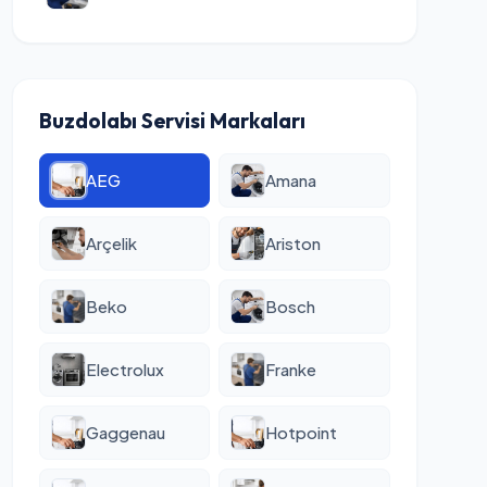
Buzdolabı Servisi Markaları
AEG
Amana
Arçelik
Ariston
Beko
Bosch
Electrolux
Franke
Gaggenau
Hotpoint