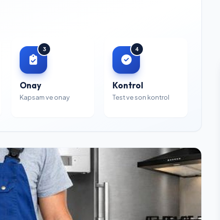
3
4
Onay
Kontrol
Kapsam ve onay
Test ve son kontrol