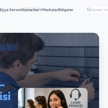
Eşya Servisi
Hizmetler
Markalar
Bölgeler
—
si