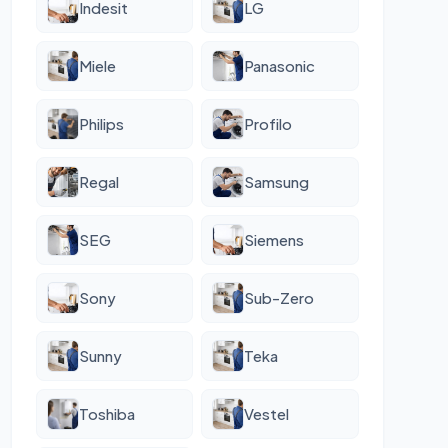
Indesit
LG
Miele
Panasonic
Philips
Profilo
Regal
Samsung
SEG
Siemens
Sony
Sub-Zero
Sunny
Teka
Toshiba
Vestel