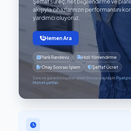
Şeffaf süreç, net bilgilendirme ve planl
akışıyla cihazlarınızın performansını k
yardımcı oluyoruz.
Hemen Ara
Planlı Randevu
Hızlı Yönlendirme
Onay Sonrası İşlem
Şeffaf Ücret
Süre ve garanti koşulları işlem öncesi paylaşılır.
Fiyat po
Hizmet şartları