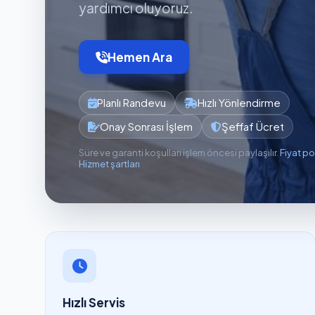
yardımcı oluyoruz.
Hemen Ara
Planlı Randevu
Hızlı Yönlendirme
Onay Sonrası İşlem
Şeffaf Ücret
Süre ve garanti koşulları işlem öncesi paylaşılır.
Fiyat po
Hizmet şartları
Hızlı Servis