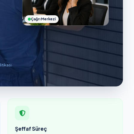
Çağrı Merkezi
litikası
·
Şeffaf Süreç