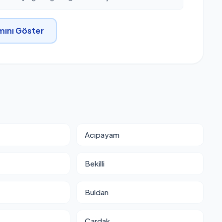
ını Göster
Acıpayam
Bekilli
Buldan
Çardak