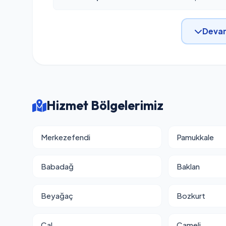
Devam
Hizmet Bölgelerimiz
Merkezefendi
Pamukkale
Babadağ
Baklan
Beyağaç
Bozkurt
Çal
Çameli