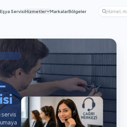
Eşya Servisi
Hizmetler
Markalar
Bölgeler
—
si
ı servis
orumaya