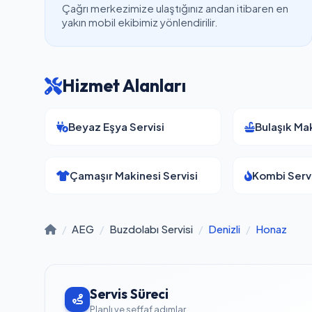
Çağrı merkezimize ulaştığınız andan itibaren en
yakın mobil ekibimiz yönlendirilir.
Hizmet Alanları
Beyaz Eşya Servisi
Bulaşık Mak
Çamaşır Makinesi Servisi
Kombi Servi
/
AEG
/
Buzdolabı Servisi
/
Denizli
/
Honaz
Servis Süreci
Planlı ve şeffaf adımlar