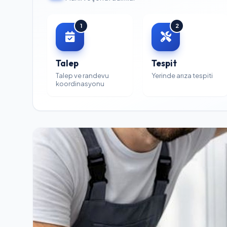
1
2
Talep
Tespit
Talep ve randevu
Yerinde arıza tespiti
koordinasyonu