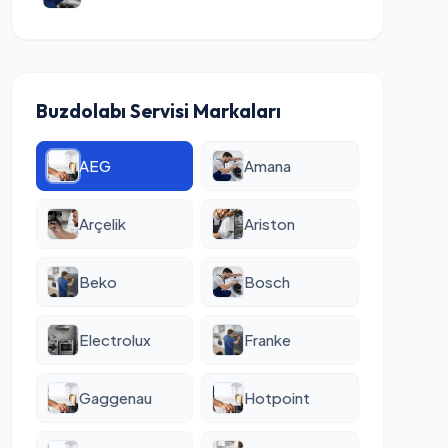
Buzdolabı Servisi Markaları
AEG
Amana
Arçelik
Ariston
Beko
Bosch
Electrolux
Franke
Gaggenau
Hotpoint