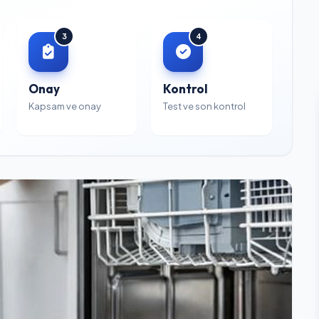
3
4
Onay
Kontrol
Kapsam ve onay
Test ve son kontrol