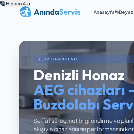
Hemen Ara
Anasayfa
Beyaz 
SERVIS RANDEVU
Denizli Honaz
AEG cihazları 
Buzdolabı Servi
Şeffaf süreç, net bilgilendirme ve planl
akışıyla cihazlarınızın performansını k