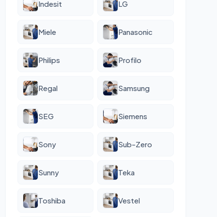
Indesit
LG
Miele
Panasonic
Philips
Profilo
Regal
Samsung
SEG
Siemens
Sony
Sub-Zero
Sunny
Teka
Toshiba
Vestel