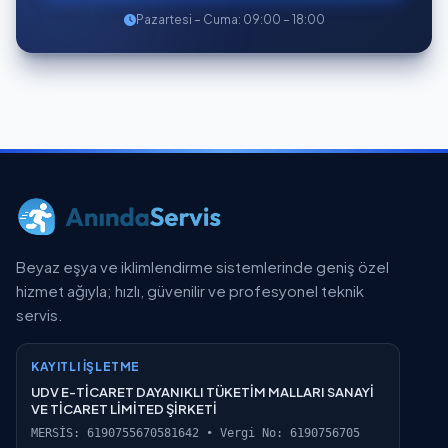
Pazartesi – Cuma: 09:00 – 18:00
Beyaz eşya ve iklimlendirme sistemlerinde geniş özel
hizmet ağıyla; hızlı, güvenilir ve profesyonel teknik
servis.
KAYITLI İŞLETME
UDV E-TİCARET DAYANIKLI TÜKETİM MALLARI SANAYİ
VE TİCARET LİMİTED ŞİRKETİ
MERSİS: 6190755670581642 • Vergi No: 6190756705