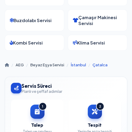
Çamaşır Makinesi
Buzdolabı Servisi
Servisi
Kombi Servisi
Klima Servisi
/
AEG
/
Beyaz Eşya Servisi
/
İstanbul
/
Çatalca
Servis Süreci
Planlı ve şeffaf adımlar
1
2
Talep
Tespit
Talep ve randevu
Yerinde arıza tespiti