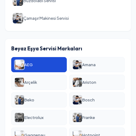
Buzdolabı Servisi
Çamaşır Makinesi Servisi
Beyaz Eşya Servisi Markaları
AEG
Amana
Arçelik
Ariston
Beko
Bosch
Electrolux
Franke
Gaggenau
Hotpoint