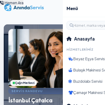
Hemen Ara
Menü
Anasayfa
HIZMETLERIMIZ
Beyaz Eşya Servis
Bulaşık Makinesi Se
Buzdolabı Servisi
Çağrı Merkezi
SERVIS RANDEVU
Çamaşır Makinesi S
İstanbul Çatalca