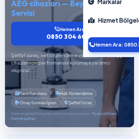
Markalar
AEG cihazları — Beyaz Eşya
Servisi
Hizmet Bölgel
Hemen Ara
0850 304 6012
Hemen Ara: 0850 
Şeffaf süreç, net bilgilendirme ve planlı servis akışıyla
cihazlarınızın performansını korumaya yardımcı
oluyoruz.
Planlı Randevu
Hızlı Yönlendirme
Onay Sonrası İşlem
Şeffaf Ücret
Süre ve garanti koşulları işlem öncesi paylaşılır.
Fiyat politikası
·
Hizmet şartları