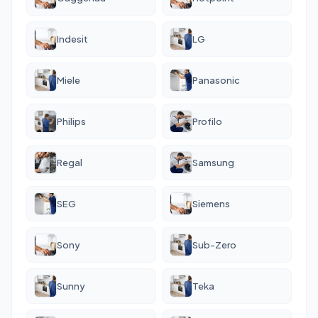
Indesit
LG
Miele
Panasonic
Philips
Profilo
Regal
Samsung
SEG
Siemens
Sony
Sub-Zero
Sunny
Teka