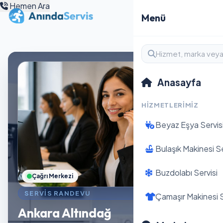
Hemen Ara
Menü
Anasayfa
HIZMETLERIMIZ
Beyaz Eşya Servis
Bulaşık Makinesi Se
Buzdolabı Servisi
Çağrı Merkezi
SERVIS RANDEVU
Çamaşır Makinesi S
Ankara Altındağ