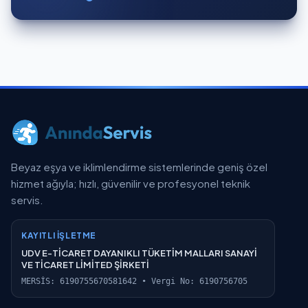
Beyaz eşya ve iklimlendirme sistemlerinde geniş özel
hizmet ağıyla; hızlı, güvenilir ve profesyonel teknik
servis.
KAYITLI İŞLETME
UDV E-TİCARET DAYANIKLI TÜKETİM MALLARI SANAYİ
VE TİCARET LİMİTED ŞİRKETİ
MERSİS: 6190755670581642 • Vergi No: 6190756705