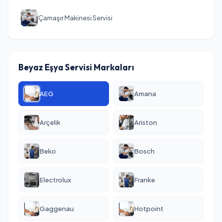
Çamaşır Makinesi Servisi
Beyaz Eşya Servisi Markaları
AEG
Amana
Arçelik
Ariston
Beko
Bosch
Electrolux
Franke
Gaggenau
Hotpoint