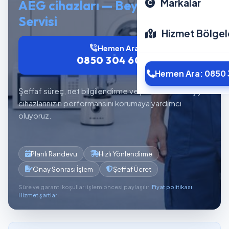
Markalar
AEG cihazları — Beyaz Eşya
Servisi
Hizmet Bölgel
Hemen Ara
0850 304 6012
Hemen Ara: 0850 
Şeffaf süreç, net bilgilendirme ve planlı servis akışıyla
cihazlarınızın performansını korumaya yardımcı
oluyoruz.
Planlı Randevu
Hızlı Yönlendirme
Onay Sonrası İşlem
Şeffaf Ücret
Süre ve garanti koşulları işlem öncesi paylaşılır.
Fiyat politikası
·
Hizmet şartları