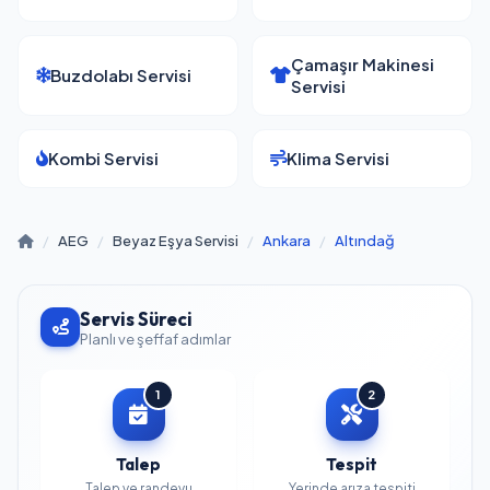
Çamaşır Makinesi
Buzdolabı Servisi
Servisi
Kombi Servisi
Klima Servisi
/
AEG
/
Beyaz Eşya Servisi
/
Ankara
/
Altındağ
Servis Süreci
Planlı ve şeffaf adımlar
1
2
Talep
Tespit
Talep ve randevu
Yerinde arıza tespiti