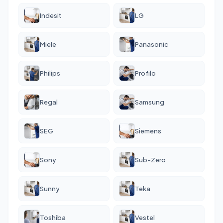
Indesit
LG
Miele
Panasonic
Philips
Profilo
Regal
Samsung
SEG
Siemens
Sony
Sub-Zero
Sunny
Teka
Toshiba
Vestel